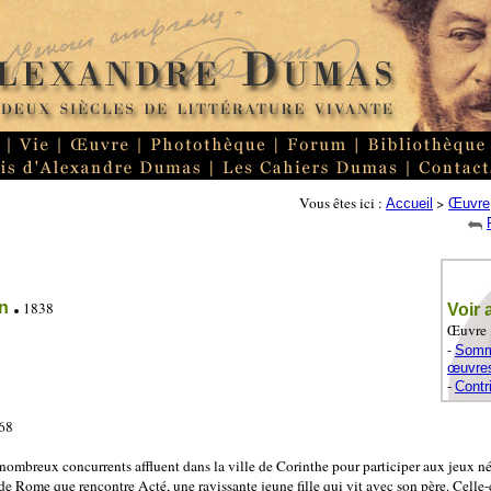
Vous êtes ici :
>
Accueil
Œuvre
on
1838
Voir 
Œuvre 
-
Somma
œuvre
-
Contr
68
nombreux concurrents affluent dans la ville de Corinthe pour participer aux jeux n
Rome que rencontre Acté, une ravissante jeune fille qui vit avec son père. Celle-c