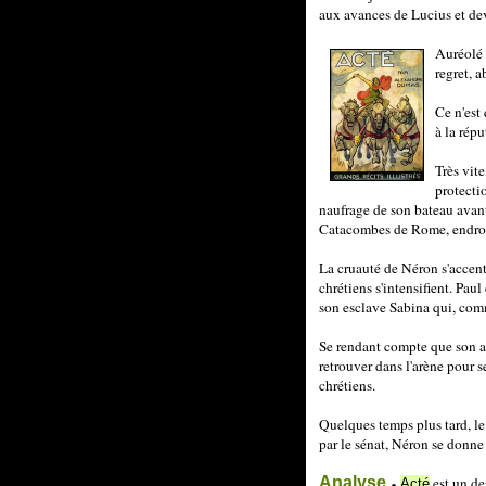
aux avances de Lucius et dev
Auréolé 
regret, 
Ce n'est
à la répu
Très vite
protecti
naufrage de son bateau avant 
Catacombes de Rome, endroit 
La cruauté de Néron s'accent
chrétiens s'intensifient. Pa
son esclave Sabina qui, comm
Se rendant compte que son amo
retrouver dans l'arène pour s
chrétiens.
Quelques temps plus tard, le
par le sénat, Néron se donne 
Analyse
est un de
Acté