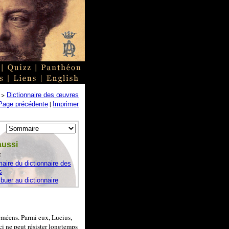
>
Dictionnaire des œuvres
|
Page précédente
Imprimer
aussi
:
ire du dictionnaire des
s
ibuer au dictionnaire
éméens. Parmi eux, Lucius,
i ne peut résister longtemps