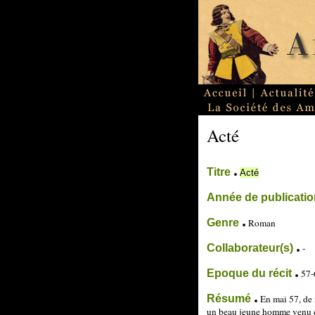
Acté
Titre
Acté
Année de publicati
Genre
Roman
Collaborateur(s)
-
Epoque du récit
57-
Résumé
En mai 57, de 
un beau jeune homme venu de 