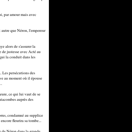
ui, par amour mais avec
t autre que Néron, l'empereur
ye alors de s'assurer la
e de justesse avec Acté au
qui la conduit dans les
.. Les persécutions des
rive au moment où il épouse
..
ure, ce qui lui vaut de se
 catacombes auprès des
porus, condamné au supplice
encore fleurira sa tombe...
ne de Néron dans la grande