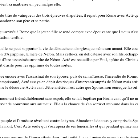
ient sa maîtresse un peu malgré elle.
du titre de vainqueur des trois épreuves disputées, il repart pour Rome avec Acté q
abandonne son père et sa patrie.
 qu'arrivée à Rome que la jeune fille se rend compte avec épouvante que Lucius n'es
tation terrible.
, elle ne peut supporter la vie de débauche et d'orgies que mène son amant. Elle essa
on d'Agrippine, la mère de Néron. Mais celle-ci, en délicatesse avec son fils, échapp
d'être assassinée sur ordre de Néron. Acté est recueillie par Paul, apôtre du Christ, 
d'asile pour les opprimés de toutes sortes.
ue encore avec l'assassinat de son épouse, puis de sa maîtresse, l'incendie de Rome.
ul emprisonné, Acté essaye en dépit des risques d'intervenir auprès de Néron mais ar
e le découvre Acté avant d'être arrêtée, n'est autre que Sporus, son eunuque favori.
ur est irrémédiablement sans espoir, elle se fait baptiser par Paul avant qu'il ne me
ervir de nourriture aux animaux. Elle a la chance de s'en sortir et retourne dans les
 peuple et l'armée se révoltent contre le tyran. Abandonné de tous, y compris de S
la mort. C'est Acté seule qui s'occupera de ses funérailles et qui pendant quinze ans 
s rares romans de Dumas situés dans l'antiquité. Il avait prévu de revenir sur le règ