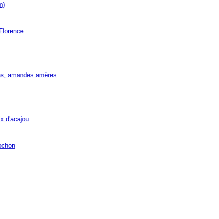
n)
Florence
s, amandes amères
x d'acajou
ochon