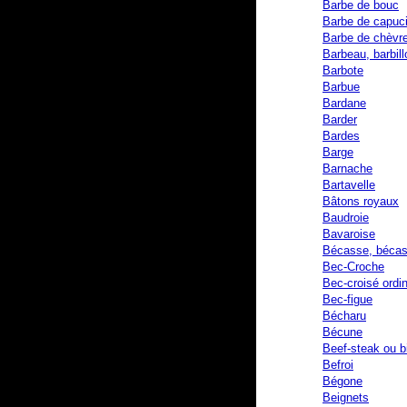
Barbe de bouc
Barbe de capuc
Barbe de chèvr
Barbeau, barbill
Barbote
Barbue
Bardane
Barder
Bardes
Barge
Barnache
Bartavelle
Bâtons royaux
Baudroie
Bavaroise
Bécasse, bécas
Bec-Croche
Bec-croisé ordin
Bec-figue
Bécharu
Bécune
Beef-steak ou bi
Befroi
Bégone
Beignets