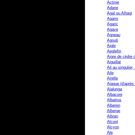
Actinie
Adane
Agal ou Alhagi
Agami
Agaric
Agave
Agneau
Agouti
Aigle
Aeglefin
Aigre de cèdre 
Aiguillat
Ail au singulier,
Aile
Airelle
Ajaque (d'après
Alalunga
Albacore
Albatros
Alberen
Alberge
Albran
Alcool
Alcyon
Ale