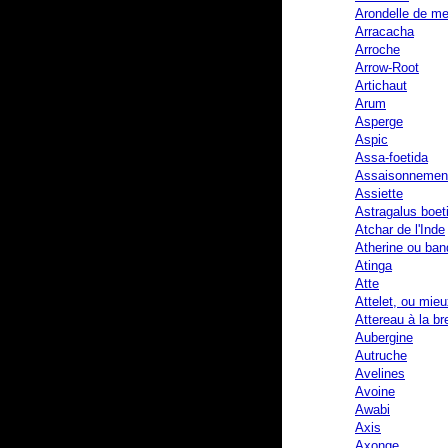
Arondelle de me
Arracacha
Arroche
Arrow-Root
Artichaut
Arum
Asperge
Aspic
Assa-foetida
Assaisonnemen
Assiette
Astragalus boet
Atchar de l'Inde
Atherine ou ban
Atinga
Atte
Attelet, ou mieu
Attereau à la br
Aubergine
Autruche
Avelines
Avoine
Awabi
Axis
Axonge