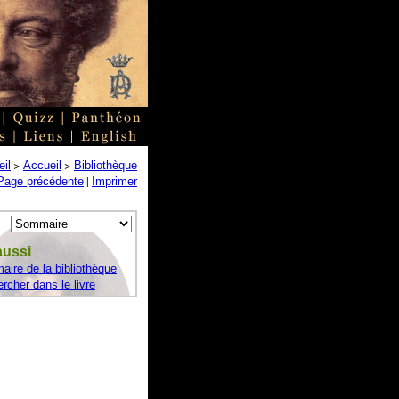
>
>
il
Accueil
Bibliothèque
|
Page précédente
Imprimer
aussi
ire de la bibliothèque
rcher dans le livre