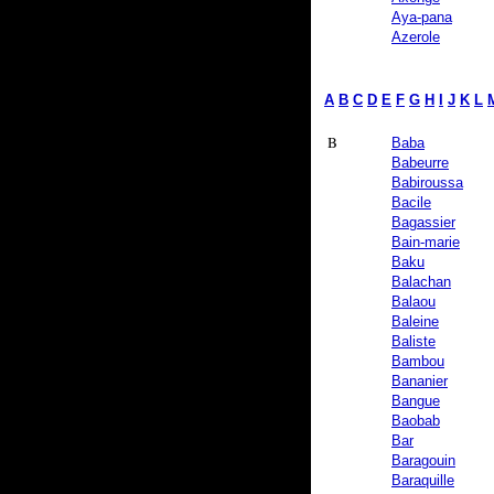
Aya-pana
Azerole
A
B
C
D
E
F
G
H
I
J
K
L
B
Baba
Babeurre
Babiroussa
Bacile
Bagassier
Bain-marie
Baku
Balachan
Balaou
Baleine
Baliste
Bambou
Bananier
Bangue
Baobab
Bar
Baragouin
Baraquille