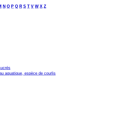
M
N
O
P
Q
R
S
T
V
W
X
Z
sucrés
au aquatique, espèce de courlis