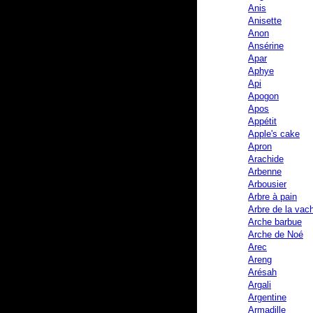
Anis
Anisette
Anon
Ansérine
Apar
Aphye
Api
Apogon
Apos
Appétit
Apple's cake
Apron
Arachide
Arbenne
Arbousier
Arbre à pain
Arbre de la vac
Arche barbue
Arche de Noé
Arec
Areng
Arésah
Argali
Argentine
Armadille