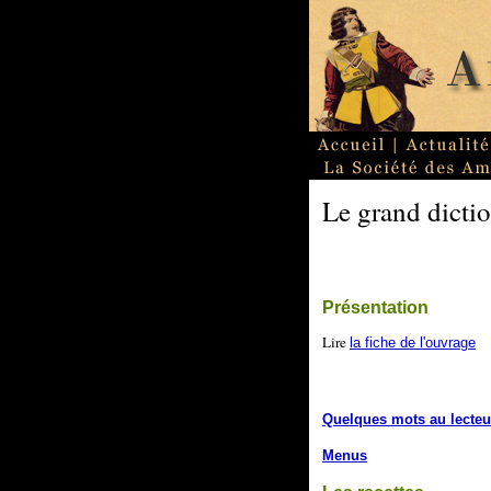
Le grand dictio
Présentation
Lire
la fiche de l'ouvrage
Quelques mots au lecteu
Menus