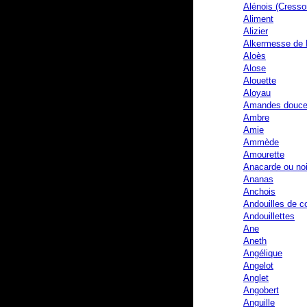
Alénois (Cresso
Aliment
Alizier
Alkermesse de 
Aloès
Alose
Alouette
Aloyau
Amandes douce
Ambre
Amie
Ammède
Amourette
Anacarde ou noi
Ananas
Anchois
Andouilles de c
Andouillettes
Ane
Aneth
Angélique
Angelot
Anglet
Angobert
Anguille