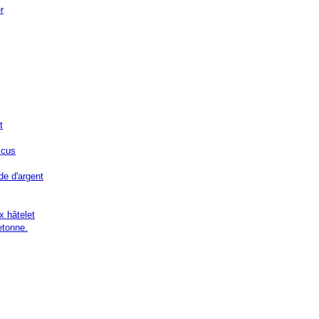
r
t
icus
de d'argent
x hâtelet
etonne.