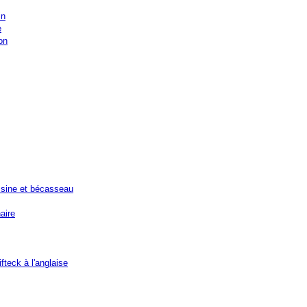
in
e
on
sine et bécasseau
aire
fteck à l'anglaise