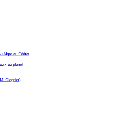
ou Aigre au Cédrat
 aulx au pluriel
 M. Olagnier)