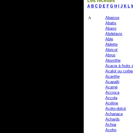
Les recettes
A
B
C
D
E
F
G
H
I
J
K
L
A
Abaisse
Abatis
Abavo
Abdelavis
Able
Ablette
Abricot
Abrus
Absinthe
Acacie à fruits 
Acalot ou corbe
Acanthe
Acapalti
Acarné
Accioca
Accola
Acéline
Acéto-dolcé
Achanaca
Achards
Achiar
Acoho