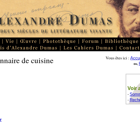
nnaire de cuisine
Vous êtes ici :
Accue
Voir 
-
Somma
-
Reche
r