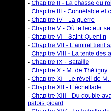
-
Chapitre II - La chasse du ro
-
Chapitre III - Connétable et 
-
Chapitre IV - La guerre
-
Chapitre V - Où le lecteur 
-
Chapitre VI - Saint-Quentin
-
Chapitre VII - L'amiral tient 
-
Chapitre VIII - La tente des 
-
Chapitre IX - Bataille
-
Chapitre X - M. de Théligny
-
Chapitre XI - Le réveil de M.
-
Chapitre XII - L'échellade
-
Chapitre XIII - Du double ava
patois picard
-