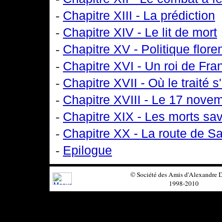
-
Chapitre XIII - La prédiction
-
Chapitre XIV - Le lit de mort
-
Chapitre XV - Politique flore
-
Chapitre XVI - Un roi de Fra
-
Chapitre XVII - Où le traité 
-
Chapitre XVIII - Le 17 nove
-
Chapitre XIX - Les morts sav
-
Chapitre XX - La route de 
-
Epilogue
© Société des Amis d'Alexandre
1998-2010