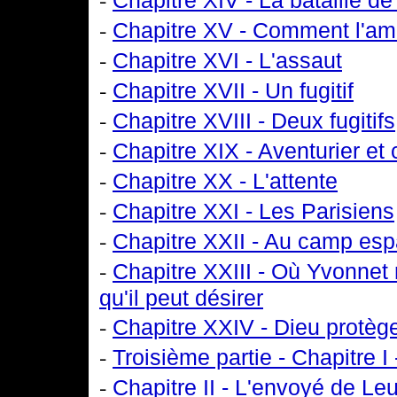
Chapitre XIV - La bataille de
-
Chapitre XV - Comment l'amir
-
Chapitre XVI - L'assaut
-
Chapitre XVII - Un fugitif
-
Chapitre XVIII - Deux fugitifs
-
Chapitre XIX - Aventurier et 
-
Chapitre XX - L'attente
-
Chapitre XXI - Les Parisiens
-
Chapitre XXII - Au camp es
-
Chapitre XXIII - Où Yvonnet 
qu'il peut désirer
-
Chapitre XXIV - Dieu protèg
-
Troisième partie - Chapitre I
-
Chapitre II - L'envoyé de Le