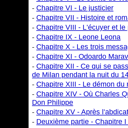
-
Chapitre VI - Le justicier
-
Chapitre VII - Histoire et ro
-
Chapitre VIII - L'écuyer et l
-
Chapitre IX - Leone Leona
-
Chapitre X - Les trois mess
-
Chapitre XI - Odoardo Marav
-
Chapitre XII - Ce qui se pas
de Milan pendant la nuit du 
-
Chapitre XIII - Le démon du 
-
Chapitre XIV - Où Charles Qui
Don Philippe
-
Chapitre XV - Après l'abdica
-
Deuxième partie - Chapitre I