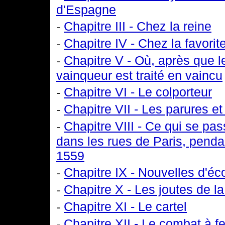
d'Espagne
-
Chapitre III - Chez la reine
-
Chapitre IV - Chez la favorit
-
Chapitre V - Où, après que le
vainqueur est traité en vaincu
-
Chapitre VI - Le colporteur
-
Chapitre VII - Les parures e
-
Chapitre VIII - Ce qui se pa
dans les rues de Paris, penda
1559
-
Chapitre IX - Nouvelles d'é
-
Chapitre X - Les joutes de l
-
Chapitre XI - Le cartel
-
Chapitre XII - Le combat à f