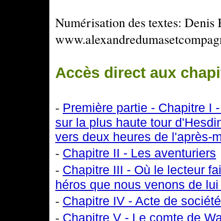
Numérisation des textes: Denis 
www.alexandredumasetcompagn
Accès direct aux chapi
-
Première partie - Chapitre I
sur la plus haute tour d'Hesdi
vers deux heures de l'après-m
-
Chapitre II - Les aventuriers
-
Chapitre III - Où le lecteur 
héros que nous venons de lui
-
Chapitre IV - Acte de société
-
Chapitre V - Le comte de W