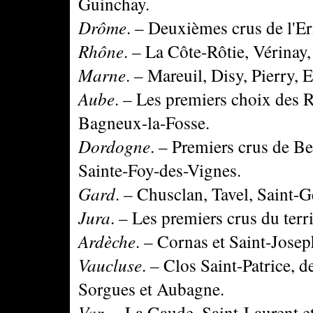
Guinchay.
Drôme
. – Deuxièmes crus de l'Er
Rhône
. – La Côte-Rôtie, Vérinay
Marne
. – Mareuil, Disy, Pierry, 
Aube
. – Les premiers choix des 
Bagneux-la-Fosse.
Dordogne
. – Premiers crus de Be
Sainte-Foy-des-Vignes.
Gard
. – Chusclan, Tavel, Saint-
Jura
. – Les premiers crus du terr
Ardèche
. – Cornas et Saint-Josep
Vaucluse
. – Clos Saint-Patrice,
Sorgues et Aubagne.
Var
. – La Gaude, Saint-Laurent 