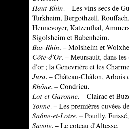
Haut-Rhin
. – Les vins secs de G
Turkheim, Bergothzell, Rouffach
Hennevoyer, Katzenthal, Ammers
Sigolsheim et Babenheim.
Bas-Rhin
. – Molsheim et Wolxh
Côte-d'Or
. – Meursault, dans les
d'or ; la Genevrière et les Charme
Jura
. – Château-Châlon, Arbois e
Rhône
. – Condrieu.
Lot-et-Garonne
. – Clairac et Buz
Yonne
. – Les premières cuvées d
Saône-et-Loire
. – Pouilly, Fuissé
Savoie
. – Le coteau d'Altesse.