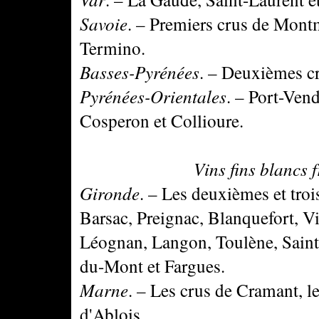
Savoie
. – Premiers crus de Montm
Termino.
Basses-Pyrénées
. – Deuxièmes cr
Pyrénées-Orientales
. – Port-Ven
Cosperon et Collioure.
Vins fins blancs fra
Gironde
. – Les deuxièmes et tro
Barsac, Preignac, Blanquefort, V
Léognan, Langon, Toulène, Saint-
du-Mont et Fargues.
Marne
. – Les crus de Cramant, l
d'Ablois.