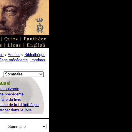
>
>
il
Accueil
Bibliothèque
|
Page précédente
Imprimer
aussi
te suivante
te précédente
ire du livre
ire de la bibliothèque
rcher dans le livre