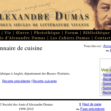
nnaire de cuisine
Vous êtes ici :
Accue
Voir 
 fabrique à Anglet, département des Basses- Pyrénées.
-
Recet
-
Recet
|
Recette précédente
Recette suivante
-
Somma
-
Somma
-
Reche
© Société des Amis d'Alexandre Dumas
Haut de page
1998-2010
Page précédente