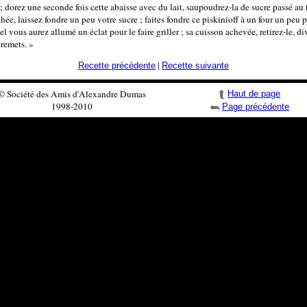
; dorez une seconde fois cette abaisse avec du lait, saupoudrez-la de sucre passé au t
hée, laissez fondre un peu votre sucre ; faites fondre ce piskinioff à un four un peu
el vous aurez allumé un éclat pour le faire griller ; sa cuisson achevée, retirez-le, di
tremets. »
|
Recette précédente
Recette suivante
© Société des Amis d'Alexandre Dumas
Haut de page
1998-2010
Page précédente