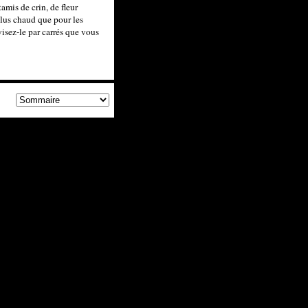
amis de crin, de fleur
 plus chaud que pour les
visez-le par carrés que vous