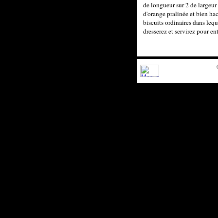
de longueur sur 2 de largeur 
d'orange pralinée et bien hac
biscuits ordinaires dans lequ
dresserez et servirez pour en