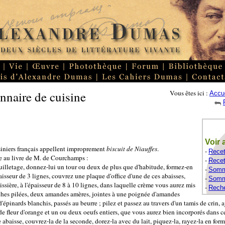
nnaire de cuisine
Vous êtes ici :
Accue
Voir 
siniers français appellent improprement
biscuit de Niauffes
.
-
Recet
e au livre de M. de Courchamps :
-
Recet
euilletage, donnez-lui un tour ou deux de plus que d'habitude, formez-en
-
Somma
aisseur de 3 lignes, couvrez une plaque d'office d'une de ces abaisses,
-
Somma
issière, à l'épaisseur de 8 à 10 lignes, dans laquelle crème vous aurez mis
-
Reche
hes pilées, deux amandes amères, jointes à une poignée d'amandes
pinards blanchis, passés au beurre ; pilez et passez au travers d'un tamis de crin, aj
de fleur d'orange et un ou deux oeufs entiers, que vous aurez bien incorporés dans c
abaisse, couvrez-la de la seconde, dorez-la avec du lait, piquez-la, rayez-la en for