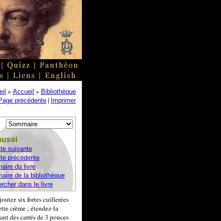
>
>
il
Accueil
Bibliothèque
|
Page précédente
Imprimer
aussi
te suivante
te précédente
ire du livre
ire de la bibliothèque
rcher dans le livre
outez six fortes cuillerées
ette crème ; étendez-la
mant des carrés de 3 pouces