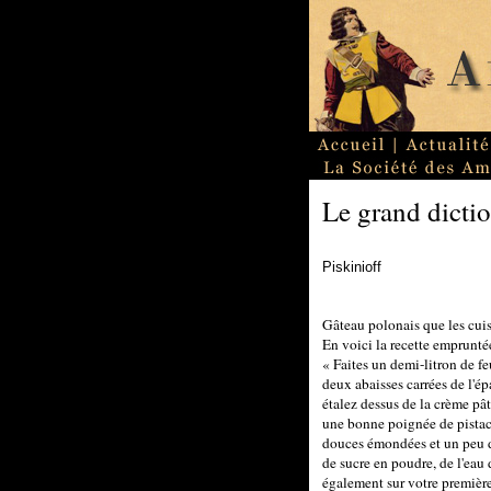
Le grand dictio
Piskinioff
Gâteau polonais que les cui
En voici la recette emprunté
« Faites un demi-litron de f
deux abaisses carrées de l'ép
étalez dessus de la crème pât
une bonne poignée de pistac
douces émondées et un peu d'é
de sucre en poudre, de l'eau 
également sur votre première 