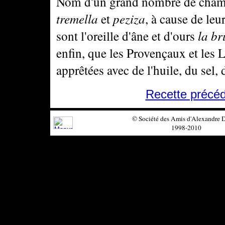
Nom d'un grand nombre de cham
tremella
et
peziza
, à cause de leu
sont l'oreille d'âne et d'ours
la br
enfin, que les Provençaux et les
apprêtées avec de l'huile, du sel, d
Recette précé
© Société des Amis d'Alexandre
1998-2010