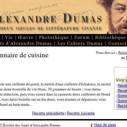
nnaire de cuisine
Vous êtes ici :
Accue
Voir 
e une cuillerée de persil, la moitié d'une cuillerée d'échalotes, la moitié
-
Recet
e demi-bouteille de vin blanc, 30 grammes de beurre ; vous faites
-
Recet
aite réduction, puis vous versez dans la casserole deux cuillerées de blond
-
Somma
, vous faites bouillir sur un feu doux, vous écumez et dégraissez, vous
-
Somma
 chaud au bain-marie.
-
Reche
|
Recette précédente
Recette suivante
© Société des Amis d'Alexandre Dumas
Haut de page