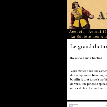
Le grand dictio
Italienne sauce hachée
Vous mettez dans une casserol
de champignons bien fins, un
bouillir le tout jusqu'à parf
de veau, une pincée d'épices
retirez du feu et vous tenez