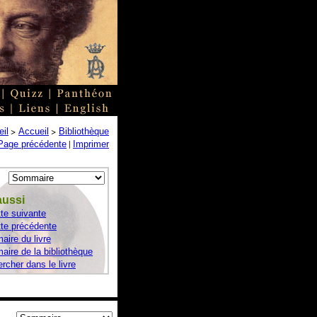
>
>
il
Accueil
Bibliothèque
|
Page précédente
Imprimer
aussi
te suivante
te précédente
ire du livre
ire de la bibliothèque
rcher dans le livre