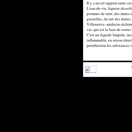
Il y a un tel rapport entre c
L'eau-de-vie, liqueur alcooli
pommes de terre, des marcs de 
groseilles, du lait des dattes
Villeneuve, médecin-alchimist
vie, qui est la base de toutes
C'est un liquide limpide, inco
inflammable, en raison direct
putréfaction les substances 