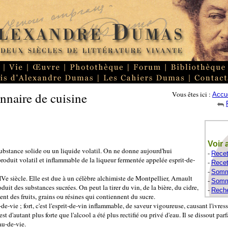
nnaire de cuisine
Vous êtes ici :
Accue
Voir 
ubstance solide ou un liquide volatil. On ne donne aujourd'hui
-
Recet
oduit volatil et inflammable de la liqueur fermentée appelée esprit-de-
-
Recet
-
Somma
e siècle. Elle est due à un célèbre alchimiste de Montpellier, Arnault
-
Somma
duit des substances sucrées. On peut la tirer du vin, de la bière, du cidre,
-
Reche
ent des fruits, grains ou résines qui contiennent du sucre.
-de-vie ; fort, c'est l'esprit-de-vin inflammable, de saveur vigoureuse, causant l'ivress
est d'autant plus forte que l'alcool a été plus rectifié ou privé d'eau. Il se dissout pa
eau-de-vie.