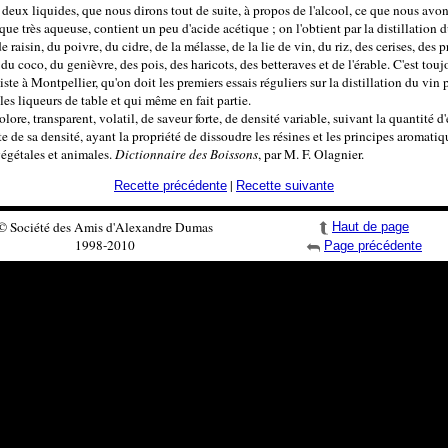
es deux liquides, que nous dirons tout de suite, à propos de l'alcool, ce que nous avon
que très aqueuse, contient un peu d'acide acétique ; on l'obtient par la distillation d
raisin, du poivre, du cidre, de la mélasse, de la lie de vin, du riz, des cerises, des p
, du coco, du genièvre, des pois, des haricots, des betteraves et de l'érable. C'est tou
e à Montpellier, qu'on doit les premiers essais réguliers sur la distillation du vin p
 les liqueurs de table et qui même en fait partie.
lore, transparent, volatil, de saveur forte, de densité variable, suivant la quantité d'
e de sa densité, ayant la propriété de dissoudre les résines et les principes aromatiqu
végétales et animales.
Dictionnaire des Boissons
, par M. F. Olagnier.
|
Recette précédente
Recette suivante
© Société des Amis d'Alexandre Dumas
Haut de page
1998-2010
Page précédente