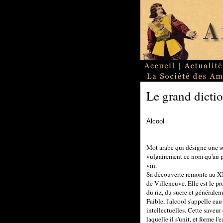
Le grand dictio
Alcool
Mot arabe qui désigne une s
vulgairement ce nom qu'au pr
vin.
Sa découverte remonte au XIV
de Villeneuve. Elle est le pro
du riz, du sucre et généralem
Faible, l'alcool s'appelle eau
intellectuelles. Cette saveur 
laquelle il s'unit, et forme l'