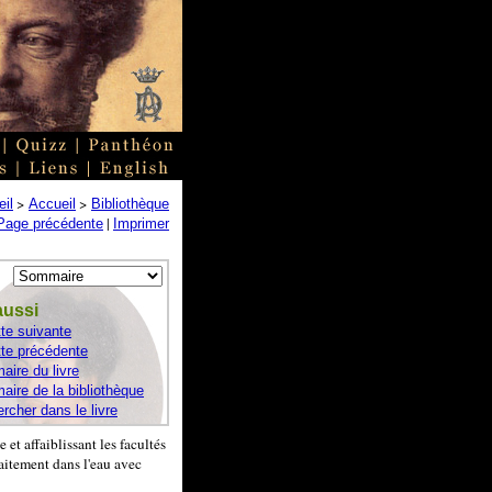
>
>
il
Accueil
Bibliothèque
|
Page précédente
Imprimer
aussi
te suivante
te précédente
ire du livre
ire de la bibliothèque
rcher dans le livre
e et affaiblissant les facultés
rfaitement dans l'eau avec