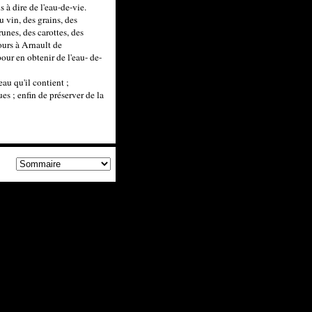
s à dire de l'eau-de-vie.
u vin, des grains, des
runes, des carottes, des
jours à Arnault de
our en obtenir de l'eau- de-
eau qu'il contient ;
es ; enfin de préserver de la