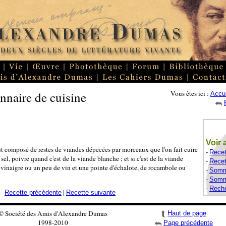
nnaire de cuisine
Vous êtes ici :
Accue
Voir 
 composé de restes de viandes dépecées par morceaux que l'on fait cuire
-
Recet
sel, poivre quand c'est de la viande blanche ; et si c'est de la viande
-
Recet
de vinaigre ou un peu de vin et une pointe d'échalote, de rocambole ou
-
Somma
-
Somma
-
Reche
|
Recette précédente
Recette suivante
© Société des Amis d'Alexandre Dumas
Haut de page
1998-2010
Page précédente