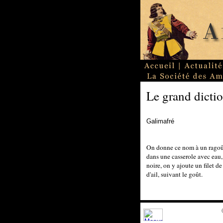
Le grand dictio
Galimafré
On donne ce nom à un ragoût
dans une casserole avec eau, 
noire, on y ajoute un filet 
d'ail, suivant le goût.