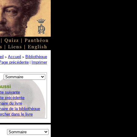
>
>
il
Accueil
Bibliothèque
|
Page précédente
Imprimer
aussi
te suivante
te précédente
ire du livre
ire de la bibliothèque
rcher dans le livre