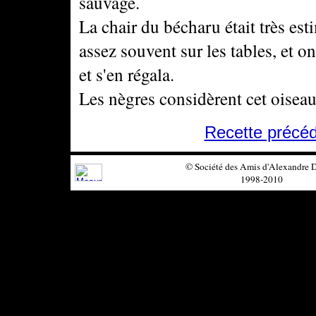
sauvage.
La chair du bécharu était très es
assez souvent sur les tables, et o
et s'en régala.
Les nègres considèrent cet oisea
Recette précé
© Société des Amis d'Alexandre
1998-2010