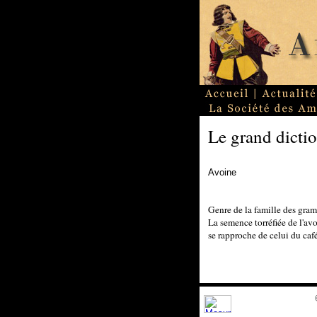
Le grand dictio
Avoine
Genre de la famille des gram
La semence torréfiée de l'av
se rapproche de celui du café