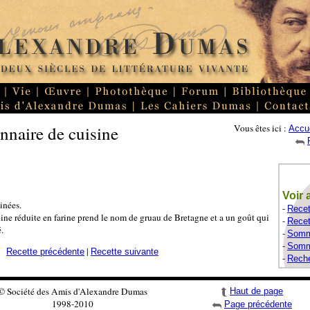
nnaire de cuisine
Vous êtes ici :
Accue
Voir 
inées.
-
Recet
oine réduite en farine prend le nom de gruau de Bretagne et a un goût qui
-
Recet
.
-
Somma
-
Somma
|
Recette précédente
Recette suivante
-
Reche
© Société des Amis d'Alexandre Dumas
Haut de page
1998-2010
Page précédente