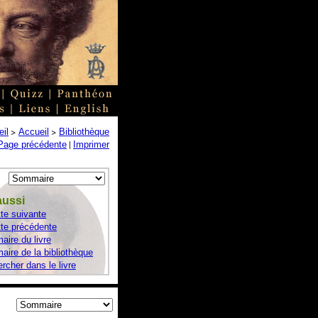
>
>
il
Accueil
Bibliothèque
|
Page précédente
Imprimer
aussi
te suivante
te précédente
ire du livre
ire de la bibliothèque
rcher dans le livre