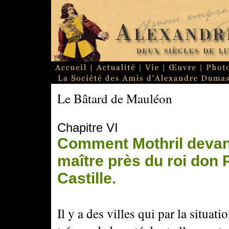
Le Bâtard de Mauléon
Chapitre VI
Comment Mothril devan
maître près du roi don 
Castille.
Il y a des villes qui par la situat