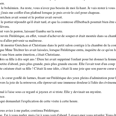
hen.
a le bohémien. Au reste, vous n'avez pas besoin de moi là-haut. Je vais rester à vous a
 j'irais me coiffer d'un plafond lorsque je puis avoir le ciel pour chapeau.
etchen avait sonné et le portier avait ouvert.
, le portier répondit qu'il était tard, et que la comtesse d'Eberbach pourrait bien être
elèvera.
nt vers le perron, laissant Gamba sur la route.
uvrir. Frédérique, en effet, venait d'achever de souper et était montée dans sa cha
 d'aller prévenir sa maîtresse.
fit monter Gretchen et Christiane dans le petit salon contigu à la chambre de la comt
 que Mme Trichter les avait laissées, lorsque Frédérique entra, inquiète de ce qu'on l
 une bien autre émotion, c'était Christiane.
ois sa fille à dix-sept ans ! Dieu lui avait supprimé l'enfant pour lui donner la femme.
petite d'abord, puis plus grande, puis plus grande encore. Elle l'avait tout d'un coup 
 créature était sa fille ! C'était là une idée, c'était là une joie que son pauvre cœur n
âle, le cœur gonflé de larmes, fixant sur Frédérique des yeux pleins d'admiration pour 
avers la joie de la retrouver, elle éprouvait une immense douleur à l'idée des événem
al à l'aise sous ce regard si joyeux et si triste. Elle y devinait un mystère.
nce.
qui demandait l'explication de cette visite à cette heure.
vous aviez à me parler, continua Frédérique.
e. J'ai à vous parler, mais j'ai à vous voir d'abord. Laissez-moi vous retarder. Vous êt