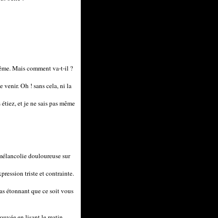
même. Mais comment va-t-il ?
e venir. Oh ! sans cela, ni la
étiez, et je ne sais pas même
e mélancolie douloureuse sur
ression triste et contrainte.
as étonnant que ce soit vous
rouvée en lisant le matin