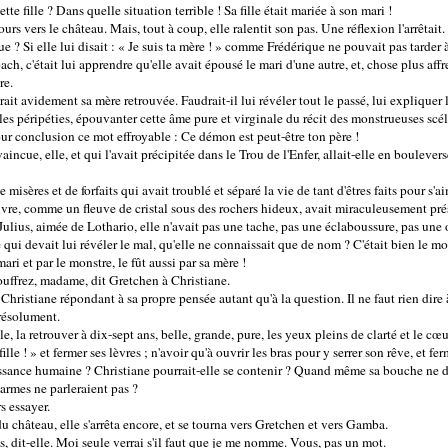
te fille ? Dans quelle situation terrible ! Sa fille était mariée à son mari !
urs vers le château. Mais, tout à coup, elle ralentit son pas. Une réflexion l'arrêtait.
que ? Si elle lui disait : « Je suis ta mère ! » comme Frédérique ne pouvait pas tarder
ch, c'était lui apprendre qu'elle avait épousé le mari d'une autre, et, chose plus affr
re.
rait avidement sa mère retrouvée. Faudrait-il lui révéler tout le passé, lui expliquer 
lles péripéties, épouvanter cette âme pure et virginale du récit des monstrueuses sc
our conclusion ce mot effroyable : Ce démon est peut-être ton père !
aincue, elle, et qui l'avait précipitée dans le Trou de l'Enfer, allait-elle en bouleve
isères et de forfaits qui avait troublé et séparé la vie de tant d'êtres faits pour s'a
re, comme un fleuve de cristal sous des rochers hideux, avait miraculeusement pré
Julius, aimée de Lothario, elle n'avait pas une tache, pas une éclaboussure, pas une 
 qui devait lui révéler le mal, qu'elle ne connaissait que de nom ? C'était bien le m
ari et par le monstre, le fût aussi par sa mère !
souffrez, madame, dit Gretchen à Christiane.
t Christiane répondant à sa propre pensée autant qu'à la question. Il ne faut rien dire
 résolument.
le, la retrouver à dix-sept ans, belle, grande, pure, les yeux pleins de clarté et le cœ
le ! » et fermer ses lèvres ; n'avoir qu'à ouvrir les bras pour y serrer son rêve, et ferm
issance humaine ? Christiane pourrait-elle se contenir ? Quand même sa bouche ne di
larmes ne parleraient pas ?
s essayer.
 du château, elle s'arrêta encore, et se tourna vers Gretchen et vers Gamba.
is, dit-elle. Moi seule verrai s'il faut que je me nomme. Vous, pas un mot.