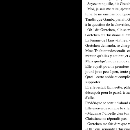
- Soyez tranquille, dit Gretc
- Moi, je sais me taire, ajout
lune. Je ne sais pas pourquoi
Tandis que Gamba parlait, Gr
à la question de la chevrière
- Oh ! dit Gretchen, elle se r
Gretchen et Christiane allère
La femme de Hans vint leur o
Gretchen demanda, se chargea
Mme Trichter redescendit, et 
minute qu'elles y étaient, et
Mais quelqu'un qui éprouvait
Elle voyait pour la première f
jour à jour, peu à peu, toute 
Quoi ! cette noble et complète
supporter.
Et elle restait là, muette, p
désespoir pour le passé. à tr
d'elle.
Frédérique se sentit d'abord m
Elle essaya de rompre le sile
- Madame ? dit-elle d'un ton 
Christiane ne répondit pas.
- Gretchen me fait dire que 
- Oh ! oui, répondit Christian