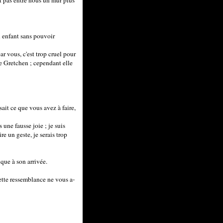
it pas entre nous un mur plus
n enfant sans pouvoir
r vous, c'est trop cruel pour
de Gretchen ; cependant elle
isait ce que vous avez à faire,
une fausse joie ; je suis
re un geste, je serais trop
ique à son arrivée.
cette ressemblance ne vous a-