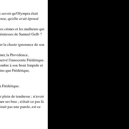
 à savoir qu'Olympia était
euse, qu'elle avait épousé
les crimes et les malheurs qui
élératesses de Samuel Gelb ?
rser la chaste ignorance de son
imer, la Providence,
servé l'innocente Frédérique.
ombre à son front limpide et
oins que Frédérique,
 à Frédérique.
ur plein de tendresse ; n'avoir
er ses bras ; n'était-ce pas là
rait pas une parole, est-ce