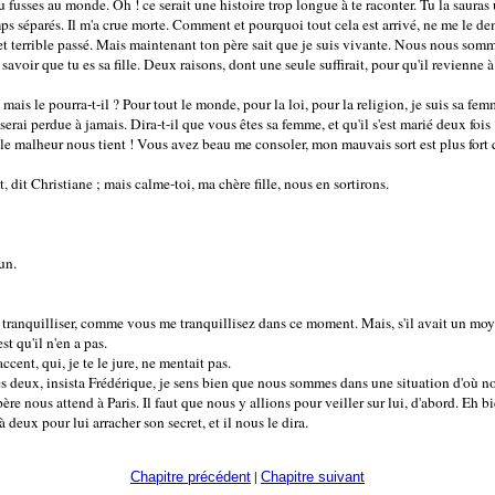
u fusses au monde. Oh ! ce serait une histoire trop longue à te raconter. Tu la sauras 
s séparés. Il m'a crue morte. Comment et pourquoi tout cela est arrivé, ne me le 
 terrible passé. Mais maintenant ton père sait que je suis vivante. Nous nous somme
 savoir que tu es sa fille. Deux raisons, dont une seule suffirait, pour qu'il revienne à
, mais le pourra-t-il ? Pour tout le monde, pour la loi, pour la religion, je suis sa femm
 serai perdue à jamais. Dira-t-il que vous êtes sa femme, et qu'il s'est marié deux fo
ue le malheur nous tient ! Vous avez beau me consoler, mon mauvais sort est plus fort 
fet, dit Christiane ; mais calme-toi, ma chère fille, nous en sortirons.
 un.
s tranquilliser, comme vous me tranquillisez dans ce moment. Mais, s'il avait un moye
est qu'il n'en a pas.
 accent, qui, je te le jure, ne mentait pas.
es deux, insista Frédérique, je sens bien que nous sommes dans une situation d'où n
ère nous attend à Paris. Il faut que nous y allions pour veiller sur lui, d'abord. Eh bien
eux pour lui arracher son secret, et il nous le dira.
|
Chapitre précédent
Chapitre suivant