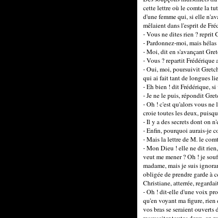
cette lettre où le comte la tu
d'une femme qui, si elle n'ava
mêlaient dans l'esprit de Fré
- Vous ne dites rien ? reprit
- Pardonnez-moi, mais hélas
- Moi, dit en s'avançant Gret
- Vous ? repartit Frédérique 
- Oui, moi, poursuivit Gretc
qui ai fait tant de longues l
- Eh bien ! dit Frédérique, si
- Je ne le puis, répondit Gre
- Oh ! c'est qu'alors vous ne
croie toutes les deux, puisq
- Il y a des secrets dont on 
- Enfin, pourquoi aurais-je 
- Mais la lettre de M. le com
- Mon Dieu ! elle ne dit rien,
veut me mener ? Oh ! je souff
madame, mais je suis ignorant
obligée de prendre garde à ce
Christiane, atterrée, regardai
- Oh ! dit-elle d'une voix pr
qu'en voyant ma figure, rien 
vos bras se seraient ouverts 