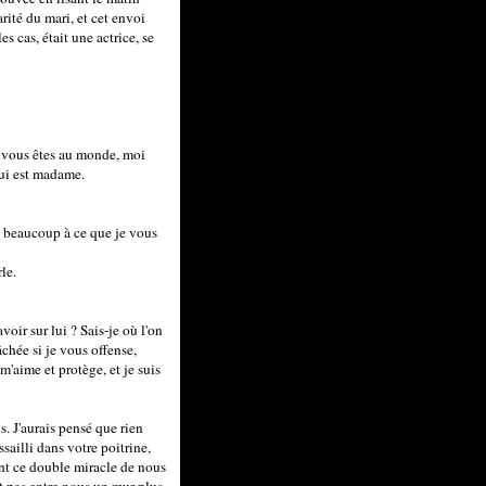
arité du mari, et cet envoi
s cas, était une actrice, se
e vous êtes au monde, moi
qui est madame.
as beaucoup à ce que je vous
le.
voir sur lui ? Sais-je où l'on
âchée si je vous offense,
m'aime et protège, et je suis
s. J'aurais pensé que rien
sailli dans votre poitrine,
ant ce double miracle de nous