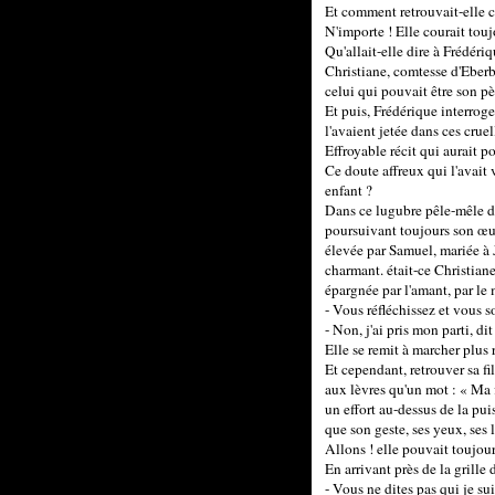
Et comment retrouvait-elle cet
N'importe ! Elle courait toujo
Qu'allait-elle dire à Frédéri
Christiane, comtesse d'Eberba
celui qui pouvait être son pè
Et puis, Frédérique interroge
l'avaient jetée dans ces crue
Effroyable récit qui aurait p
Ce doute affreux qui l'avait v
enfant ?
Dans ce lugubre pêle-mêle de m
poursuivant toujours son œuv
élevée par Samuel, mariée à 
charmant. était-ce Christiane
épargnée par l'amant, par le m
- Vous réfléchissez et vous 
- Non, j'ai pris mon parti, di
Elle se remit à marcher plus
Et cependant, retrouver sa fil
aux lèvres qu'un mot : « Ma fil
un effort au-dessus de la pu
que son geste, ses yeux, ses 
Allons ! elle pouvait toujour
En arrivant près de la grille
- Vous ne dites pas qui je su