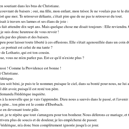
 en souriant dans les bras de Christiane.
 couvrant de baisers ; oui, ma fille, mon enfant, mon trésor. Je ne voulais pas te le d
fort que moi. Te retrouver défiante, c'était pire que de ne pas te retrouver du tout.
sait à travers ses larmes et ses élans de joie :
 fait attendre dix-sept ans. Mais quelque chose me disait toujours : Elle reviendra.
 je suis donc heureuse de vous revoir !
ela par des pleurs et des baisers.
eu pour laisser toute liberté à ces effusions. Elle s'était agenouillée dans un coin du 
ce portrait est celui de ma tante ?
 de Lothario, qui est ton cousin.
ue, vous ne m'en parlez pas. Est-ce qu'il n'existe plus ?
 aussi ! Comme la Providence est bonne !
t Christiane.
édérique.
ieu soit béni, je puis te le nommer, puisque le ciel, dans sa bonté pour nous, ne lui 
l dût avoir, puisqu'il est resté ton père.
 demanda Frédérique inquiète.
pas à la nouvelle que je vais t'apprendre. Dieu nous a sauvés dans le passé, et l'aveni
 père... ton père est le comte d'Eberbach.
ue en devenant toute pâle.
nt, je te répète que tout s'arrangera pour ton bonheur. Nous déferons ce mariage, et
arrivera plus de soucis et de douleur, je les empêcherai de passer.
Frédérique, m'a donc bien complètement ignorée jusqu'à ce jour.