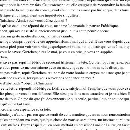
toyait pour la première fois. Ce tutoiement, où elle craignait de reconnaître la famili
it pas été la maîtresse du comte, avait été du moins aimée par lui, et qui, dans tous le
dérique et lui inspiraient une inquiétude singulière.
 Christiane. Ainsi, vous vous défiez de moi ?
 ! qu'est-ce qui me répond de vous, madame ? demanda la pauvre Frédérique.
chen, qui avait assisté silencieusement jusque-là à cette pénible scène.
avec un geste moitié d'espoir, moitié de crainte.
hen, qui comprit peut-être ces appréhensions ; moi qui ai veillé sur vous depuis qu
ieues à pied pour voir votre visage quelques minutes, moi qui sais qui vous êtes, et 
 vous le savez, Gretchen, dites-le moi, je vous en prie, je vous en supplie.
tchen.
 le savez pas, reprit Frédérique secouant tristement la tête. Ou bien vous ne tenez p
ue vous pourriez me convaincre avec un mot, et que ce mot, vous ne le dites pas.
n'est pas maître, reprit Gretchen. Au nom de votre bonheur, croyez-moi sans que je par
confiance en vous, lorsque vous n'avez pas confiance en moi ?
te d'Eberbach ? objecta Christiane.
 cette lettre, répondit Frédérique. D'ailleurs, sais-je, moi, l'empire que vous pouvez a
re plus que vous de ma défiance. Elle n'est pas dans mon caractère, et je suis bien f
e de tout. On me dit que j'ai des ennemis, je suis seule, perdue, loin de tout ce qui 
 qu'on me fait faire.
t crouler son espérance et sa joie.
ofonde, je n'aurais pas cru que ce serait de cette manière que nous nous rencontrerion
qu'en entendant ma voix, quelque chose de vous se serait ému, un instinct aurait tres
d'eux-mêmes. J'aurais espéré qu'en nous mettant en présence l'une de l'autre, en fais