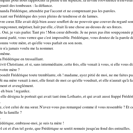
rompant pour nous rapprocher la pierre d'un sépulcre, la divine Providence n'élèvera
 granit des tombeaux : la défiance.
anda Frédérique, attendrie par l'accent et ne comprenant pas les paroles.
fixant sur Frédérique des yeux pleins de tendresse et de larmes.
auvre cœur. Elle avait déjà bien assez souffert de ne pouvoir que couver du regard so
soupçonner, mépriser, haïr par elle, c'était là une chose au-dessus de ses forces.
 Oui, je vais parler. Tant pis ! Mon cœur déborde. Je ne peux pas être soupçonnée pa
aurai parlé, vous verrez que c'est impossible. Frédérique, vous doutez de la parole 
connu votre mère, et qu'elle vous parlait en son nom.
lle n'a jamais voulu me la nommer.
e-même.
a Frédérique en tressaillant.
ivit Christiane, et si, sans intermédiaire, cette fois, elle venait à vous, si elle vous d
 votre mère ?
pondit Frédérique toute tremblante, oh ! madame, ayez pitié de moi, ne me faites pas 
i ma mère venait à moi, elle ferait de moi ce qu'elle voudrait, et elle n'aurait qu'à fai
ument et aveuglément.
, eh bien ! regardez.
 elle désigna le portrait qui avait tant ému Lothario, et qui avait aussi frappé Frédér
.
iane, c'est celui de ma sœur. N'avez-vous pas remarqué comme il vous ressemble ? Et 
de la famille ?
.
édérique, embrasse-moi, je suis ta mère !
l cri et d'un tel geste, que Frédérique se sentit remuée jusqu'au fond des entrailles.