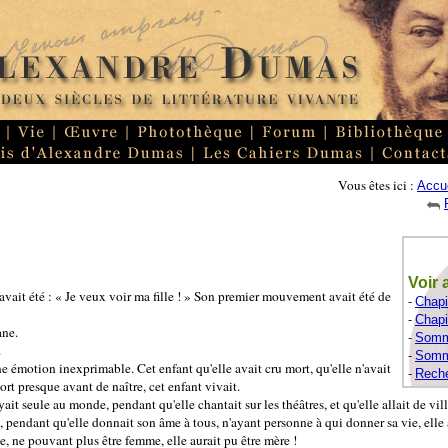
Vous êtes ici :
Accue
Voir 
avait été : « Je veux voir ma fille ! » Son premier mouvement avait été de
-
Chapi
-
Chapi
ane.
-
Somma
.
-
Somma
ne émotion inexprimable. Cet enfant qu'elle avait cru mort, qu'elle n'avait
-
Reche
rt presque avant de naître, cet enfant vivait.
ait seule au monde, pendant qu'elle chantait sur les théâtres, et qu'elle allait de vill
s, pendant qu'elle donnait son âme à tous, n'ayant personne à qui donner sa vie, elle a
ice, ne pouvant plus être femme, elle aurait pu être mère !