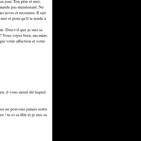
un jour. Ton père et moi,
demande pas maintenant. Ne
s revus et reconnus. Il sait
 moi et pour qu'il te rende à
e. Dira-t-il que je suis sa
is ? Vous voyez bien, ma mère,
que votre affection et votre
n, il vous aurait dit lequel.
ous ne pouvons jamais sortir.
 ! tu es sa fille et je suis sa