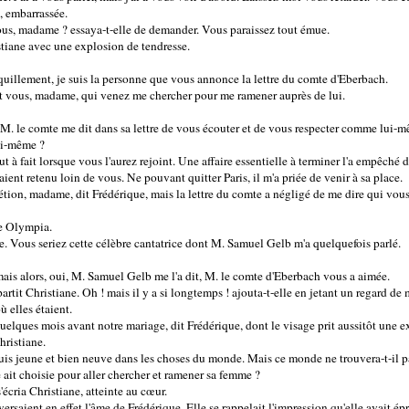
, embarrassée.
ous, madame ? essaya-t-elle de demander. Vous paraissez tout émue.
istiane avec une explosion de tendresse.
ranquillement, je suis la personne que vous annonce la lettre du comte d'Eberbach.
'est vous, madame, qui venez me chercher pour me ramener auprès de lui.
; M. le comte me dit dans sa lettre de vous écouter et de vous respecter comme lui-
ui-même ?
tout à fait lorsque vous l'aurez rejoint. Une affaire essentielle à terminer l'a empêché d
aient retenu loin de vous. Ne pouvant quitter Paris, il m'a priée de venir à sa place.
tion, madame, dit Frédérique, mais la lettre du comte a négligé de me dire qui vous 
le Olympia.
ue. Vous seriez cette célèbre cantatrice dont M. Samuel Gelb m'a quelquefois parlé.
ais alors, oui, M. Samuel Gelb me l'a dit, M. le comte d'Eberbach vous a aimée.
repartit Christiane. Oh ! mais il y a si longtemps ! ajouta-t-elle en jetant un regard d
ù elles étaient.
elques mois avant notre mariage, dit Frédérique, dont le visage prit aussitôt une exp
ristiane.
is jeune et bien neuve dans les choses du monde. Mais ce monde ne trouvera-t-il p
ait choisie pour aller chercher et ramener sa femme ?
'écria Christiane, atteinte au cœur.
ersaient en effet l'âme de Frédérique. Elle se rappelait l'impression qu'elle avait ép