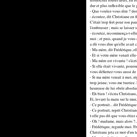
ressusciter toutes deux, en 
dur et plus inflexible que le
- Que voulez-vous dire ? dem
- écoutez, dit Christiane en 
C'était trop fort pour son p
l'embrasser ; mais se laisser 
- écoutez, recommença-t-elle.
moi ; et puis, quand je vous 
a dû vous dire qu'elle avait 
- Ma mère, dit Frédérique, e
- Et si votre mère venait ell
- Ma mère est vivante ! s'écri
- Si elle était vivante, poursu
vous défieriez-vous aussi de
- Si ma mère venait à moi, ré
trop jeune, vous me tueriez. S
heureuse de lui obéir absol
- Eh bien ! s'écria Christiane
Et, levant la main sur le mur,
- Ce portrait... dit Frédérique
- Ce portrait, reprit Christ
t-elle pas dit que vous étiez 
- Oh ! madame, mais alors ?..
- Frédérique, regarde-moi. Fr
Christiane jeta ce mot d'un te