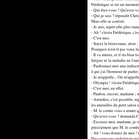
Frédérique se tut un moment
- Qui êtes-vous ? Qu'avez-v
- Qui je suis ? répondit Chr
Mais elle se contint.
- Je suis, reprit-elle plus t
- Ah ! s'écria Frédérique, c
- C'est moi.
- Soyez la bienvenue, alors 
Pourquoi n'est-il pas venu l
- Il va mieux, et il ira bien 
fatigue ni la maladie ne l'aur
- Pardonnez-moi une indiscré
à qui j'ai l'honneur de parler.
- Je m'appelle... On m'appel
- Olympia ! s'écria Frédériq
- C'est moi, en effet.
- Pardon, encore, madame ; m
- Autrefois, c'est possible, 
les murailles du petit salon o
- M. le comte vous a aimée qu
- Qu'avez-vous ? demanda Ch
- Excusez-moi, madame, je su
précisément que M. le comte 
- Ah ! vous doutez de moi ! s
Des soupçons indistincts trav