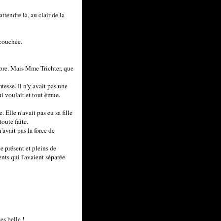
ttendre là, au clair de la
 couchée.
mbre. Mais Mme Trichter, que
esse. Il n'y avait pas une
ui voulait et tout émue.
 Elle n'avait pas eu sa fille
toute faite.
'avait pas la force de
le présent et pleins de
ents qui l'avaient séparée
es belle !