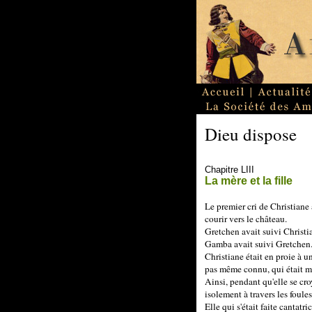
Dieu dispose
Chapitre LIII
La mère et la fille
Le premier cri de Christiane 
courir vers le château.
Gretchen avait suivi Christi
Gamba avait suivi Gretchen
Christiane était en proie à u
pas même connu, qui était mo
Ainsi, pendant qu'elle se croy
isolement à travers les foule
Elle qui s'était faite cantatr