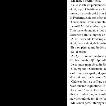
- Ma mère ! s'écria-t-elle.
Et elle se jeta en pleurant et
- Oui, reprit Christiane en la
sauras ; mais cela a été plus 
Et Frédérique, de son côté, di
- Chère mère ! vous vous êtes
La voilà ! ô chère mère ! que
Christiane répondait à tout c
Gretchen s'était éloignée un p
- Ainsi, demanda Frédérique, 
- Oui, mon enfant, de la mère
- Et mon père, reprit Frédériq
- Si ! il existe.
- Ah ! je le connaîtrai donc
- Tu le connais déjà, répondi
- Je connais mon père, dit Fr
- Oui, répondit Christiane. D
seule tendresse qu'il pût, qu'i
- De qui donc parlez-vous ?
- Chère enfant, ne t'effraie 
N'aie aucune inquiétude. Ton
- Le comte ! s'écria Frédériq
- Ne te trouble pas, mon enfa
me voici près de toi, il ne t'
- Mais mon père, interrogea 