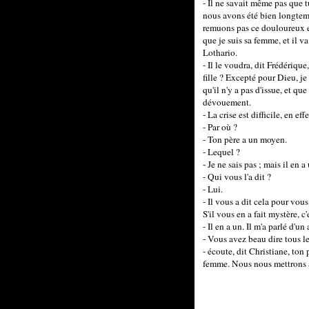
- Il ne savait même pas que t
nous avons été bien longtemp
remuons pas ce douloureux et
que je suis sa femme, et il va
Lothario.
- Il le voudra, dit Frédérique
fille ? Excepté pour Dieu, je
qu'il n'y a pas d'issue, et q
dévouement.
- La crise est difficile, en ef
- Par où ?
- Ton père a un moyen.
- Lequel ?
- Je ne sais pas ; mais il en a
- Qui vous l'a dit ?
- Lui.
- Il vous a dit cela pour vou
S'il vous en a fait mystère, c'
- Il en a un. Il m'a parlé d'un
- Vous avez beau dire tous l
- écoute, dit Christiane, ton p
femme. Nous nous mettrons à d