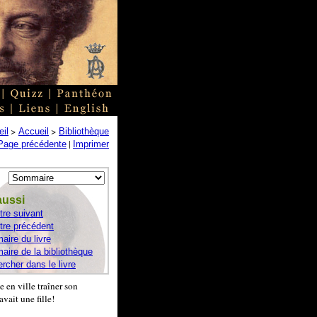
>
>
il
Accueil
Bibliothèque
|
Page précédente
Imprimer
aussi
tre suivant
tre précédent
ire du livre
ire de la bibliothèque
rcher dans le livre
e en ville traîner son
vait une fille!