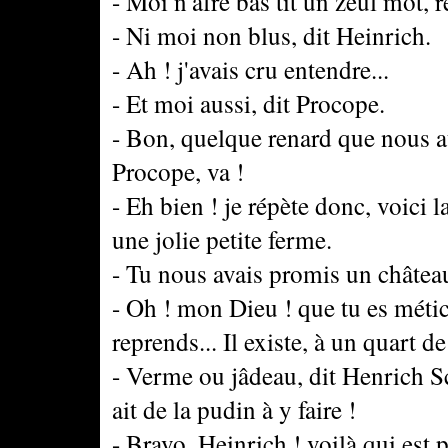
- Moi n'afre bas tit un zeul mot, 
- Ni moi non blus, dit Heinrich.
- Ah ! j'avais cru entendre...
- Et moi aussi, dit Procope.
- Bon, quelque renard que nous au
Procope, va !
- Eh bien ! je répète donc, voici la
une jolie petite ferme.
- Tu nous avais promis un châtea
- Oh ! mon Dieu ! que tu es métic
reprends... Il existe, à un quart de
- Verme ou jâdeau, dit Henrich S
ait de la pudin à y faire !
- Bravo, Heinrich ! voilà qui est 