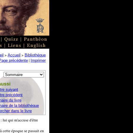
>
>
il
Accueil
Bibliothèque
|
Page précédente
Imprimer
aussi
tre suivant
tre précédent
ire du livre
ire de la bibliothèque
rcher dans le livre
: lui qui m'accuse d'être
à cette époque se passait en