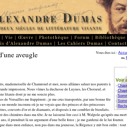
d'une aveugle
Vous êtes ici :
Accue
Voir 
ris, mademoiselle de Chamrond et moi, nous allâmes saluer nos parents à
-
Chapi
 grande impression. Nous vîmes la duchesse de Luynes, les Choiseul, et
-
Chapi
une litanie dont je ne me soucie plus.
-
Somma
es de Versailles me frappèrent ; je me crus transportée, par une bonne fée
-
Somma
ns un monde inconnu où je ne voyais que des princes et des princesses
-
Reche
tres, couverts d'or et de diamants, et disposés à me combler de bienfaits.
ent des chimères dans ma tête. Je ne laisserai lire ceci à M. Walpole qu'après ma mort 
ns, il prendrait là un argument d'une belle force ; je me garderai de le lui fournir.
nesque dans mon enfance, non pas dans ma jeunesse, la Régence y mit bon ordre : tout 