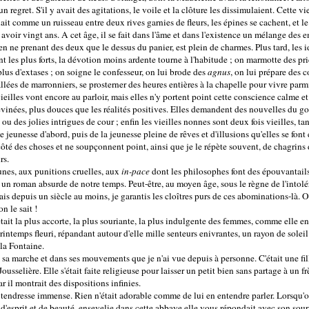
 regret. S'il y avait des agitations, le voile et la clôture les dissimulaient. Cette vi
it comme un ruisseau entre deux rives garnies de fleurs, les épines se cachent, et le
t avoir vingt ans. A cet âge, il se fait dans l'âme et dans l'existence un mélange des e
en ne prenant des deux que le dessus du panier, est plein de charmes. Plus tard, les 
t les plus forts, la dévotion moins ardente tourne à l'habitude ; on marmotte des pri
plus d'extases ; on soigne le confesseur, on lui brode des
agnus
, on lui prépare des 
allées de marronniers, se prosterner des heures entières à la chapelle pour vivre parmi
illes vont encore au parloir, mais elles n'y portent point cette conscience calme et
vinées, plus douces que les réalités positives. Elles demandent des nouvelles du g
u des jolies intrigues de cour ; enfin les vieilles nonnes sont deux fois vieilles, ta
e jeunesse d'abord, puis de la jeunesse pleine de rêves et d'illusions qu'elles se font
ôté des choses et ne soupçonnent point, ainsi que je le répète souvent, de chagrins d
rs.
unes, aux punitions cruelles, aux
in-pace
dont les philosophes font des épouvantails,
 un roman absurde de notre temps. Peut-être, au moyen âge, sous le règne de l'intol
is depuis un siècle au moins, je garantis les cloîtres purs de ces abominations-là. O
n le sait !
it la plus accorte, la plus souriante, la plus indulgente des femmes, comme elle en é
ntemps fleuri, répandant autour d'elle mille senteurs enivrantes, un rayon de soleil
la Fontaine.
 sa marche et dans ses mouvements que je n'ai vue depuis à personne. C'était une fi
sselière. Elle s'était faite religieuse pour laisser un petit bien sans partage à un fr
r il montrait des dispositions infinies.
e tendresse immense. Rien n'était adorable comme de lui en entendre parler. Lorsqu'o
 d'esprit et de beauté, ensevelie dans cette abbaye elle vous répondait avec son sour