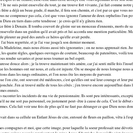
 Je ne suis point ensevelie du tout, je me trouve fort vivante, j'ai fait comme notre
 frère a déjà un beau grade, il marche, il fera son chemin, et c'est par ce que vous 
vous ne comprenez pas cela, c'est que vous ignorez l'amour de deux orphelins l'un po
n Dieu en tiers dans cette tendresse : je crois qu'il n'y gâtera rien.
t ce frère à Denain. Il tomba couvert de gloire sur un monceau d'ennemis, morts de s
 ensevelir dans un guidon qu'il avait pris et lui accorda une mention particulière. 
 de pleurer au pied des autels ce héros qu'elle avait perdu.
 l'ai bien regrettée, et je l'ai vue jusqu'à son dernier moment.
la Madeleine, mais nous étions aussi très ignorantes ; on ne nous apprenait rien. Juste
re, les quatre règles, quelques ouvrages de couture, beaucoup de patenôtres, voilà tou
nous rendre savantes et pour nous tourner au bel esprit.
resse douce alors ; je la trouve maintenant très amère, car j'ai senti mille fois l'insu
ue les hommes ont sur nous, et cela est injuste. On se moque de nous lorsque nous ar
ons dans les rangs ordinaires, et l'on nous ôte les moyens de parvenir.
e l'on cite, ont souvent été médiocres, c'est qu'elles ont usé leur courage et leur pu
 jonchée. J'en ai trouvé mille de tous les côtés ; j'en trouve encore aujourd'hui dans 
 mes ennuis.
 raconter les incidents de ma vie de pensionnaire. Ils sont peu intéressants, excepté
il ne me soit pas personnel, ou justement peut- être à cause de cela. C'est le début 
termes. Cela fait voir une fois de plus qu'il ne faut pas déranger ce que Dieu nous do
t dans sa cellule un Enfant Jésus de cire, entouré de fleurs en paillon, vêtu à l'esp
 compagnes et moi, que cette image, pour laquelle la soeur professait une dévotion