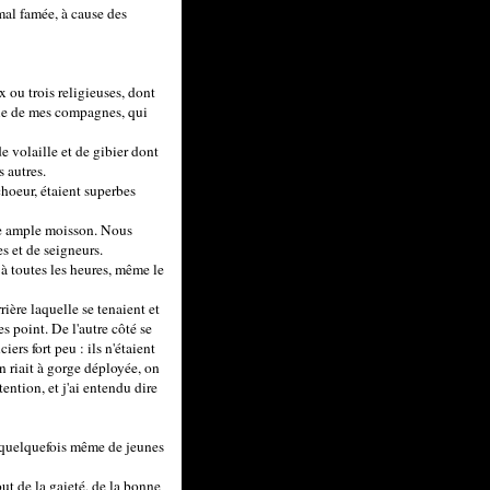
mal famée, à cause des
 ou trois religieuses, dont
sie de mes compagnes, qui
de volaille et de gibier dont
s autres.
choeur, étaient superbes
 une ample moisson. Nous
es et de seigneurs.
 à toutes les heures, même le
rière laquelle se tenaient et
s point. De l'autre côté se
ers fort peu : ils n'étaient
 riait à gorge déployée, on
tention, et j'ai entendu dire
, quelquefois même de jeunes
ut de la gaieté, de la bonne