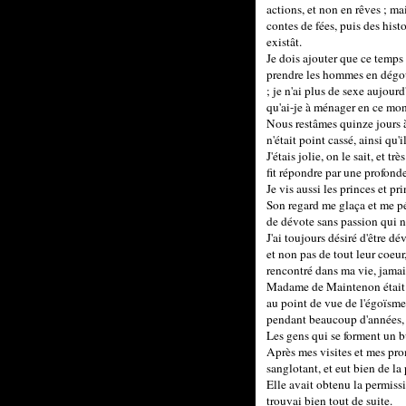
actions, et non en rêves ; m
contes de fées, puis des hist
existât.
Je dois ajouter que ce temps 
prendre les hommes en dégoû
; je n'ai plus de sexe aujour
qu'ai-je à ménager en ce mon
Nous restâmes quinze jours à
n'était point cassé, ainsi qu'
J'étais jolie, on le sait, et 
fit répondre par une profonde
Je vis aussi les princes et 
Son regard me glaça et me pén
de dévote sans passion qui n'
J'ai toujours désiré d'être d
et non pas de tout leur coeur
rencontré dans ma vie, jamai
Madame de Maintenon était un
au point de vue de l'égoïsme,
pendant beaucoup d'années, n
Les gens qui se forment un b
Après mes visites et mes pro
sanglotant, et eut bien de la
Elle avait obtenu la permis
trouvai bien tout de suite.