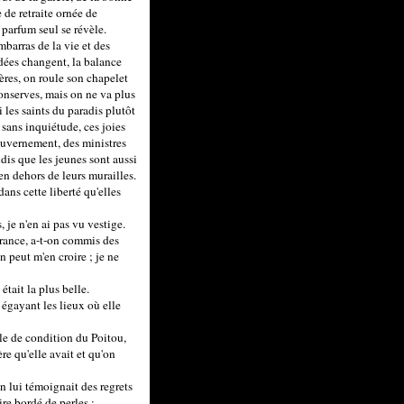
e de retraite ornée de
 parfum seul se révèle.
mbarras de la vie et des
idées changent, la balance
ères, on roule son chapelet
conserves, mais on ne va plus
 les saints du paradis plutôt
 sans inquiétude, ces joies
ouvernement, des ministres
ndis que les jeunes sont aussi
 en dehors de leurs murailles.
ans cette liberté qu'elles
 je n'en ai pas vu vestige.
érance, a-t-on commis des
n peut m'en croire ; je ne
tait la plus belle.
 égayant les lieux où elle
lle de condition du Poitou,
ère qu'elle avait et qu'on
n lui témoignait des regrets
ire bordé de perles :