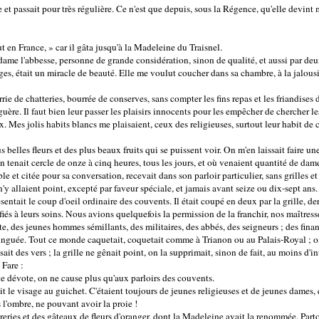
et passait pour très régulière. Ce n'est que depuis, sous la Régence, qu'elle devint 
t en France, » car il gâta jusqu'à la Madeleine du Traisnel.
dame l'abbesse, personne de grande considération, sinon de qualité, et aussi par deux
ges, était un miracle de beauté. Elle me voulut coucher dans sa chambre, à la jalou
rie de chatteries, bourrée de conserves, sans compter les fins repas et les friandises 
guère. Il faut bien leur passer les plaisirs innocents pour les empêcher de chercher le
x. Mes jolis habits blancs me plaisaient, ceux des religieuses, surtout leur habit de 
us belles fleurs et des plus beaux fruits qui se puissent voir. On m'en laissait faire
'on tenait cercle de onze à cinq heures, tous les jours, et où venaient quantité de dam
e et citée pour sa conversation, recevait dans son parloir particulier, sans grilles et
n'y allaient point, excepté par faveur spéciale, et jamais avant seize ou dix-sept ans.
sentait le coup d'oeil ordinaire des couvents. Il était coupé en deux par la grille, der
fiés à leurs soins. Nous avions quelquefois la permission de la franchir, nos maîtresse
e, des jeunes hommes sémillants, des militaires, des abbés, des seigneurs ; des financi
nguée. Tout ce monde caquetait, coquetait comme à Trianon ou au Palais-Royal ; on
sait des vers ; la grille ne gênait point, on la supprimait, sinon de fait, au moins d'in
 Fare :
ite dévote, on ne cause plus qu'aux parloirs des couvents.
t le visage au guichet. C'étaient toujours de jeunes religieuses et de jeunes dames
s l'ombre, ne pouvant avoir la proie !
reries et des gâteaux de fleurs d'oranger, dont la Madeleine avait la renommée. Parto