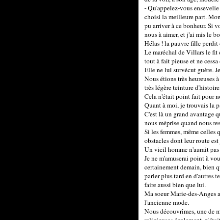
- Qu'appelez-vous ensevelie ?
choisi la meilleure part. Mon
pu arriver à ce bonheur. Si 
nous à aimer, et j'ai mis le bo
Hélas ! la pauvre fille perdi
Le maréchal de Villars le fit
tout à fait pieuse et ne cessa
Elle ne lui survécut guère. Je
Nous étions très heureuses à 
très légère teinture d'histoi
Cela n'était point fait pour 
Quant à moi, je trouvais la pa
C'est là un grand avantage q
nous méprise quand nous rest
Si les femmes, même celles qu
obstacles dont leur route est
Un vieil homme n'aurait pas
Je ne m'amuserai point à vous
certainement demain, bien qu'
parler plus tard en d'autres 
faire aussi bien que lui.
Ma soeur Marie-des-Anges avai
l'ancienne mode.
Nous découvrîmes, une de mes