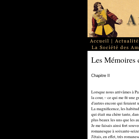
Les Mémoires 
Chapitre II
Lorsque nous arrivâmes à Pa
la cour, – ce qui me fit une
d'autres encore qui feraient 
La magnificence, les habitud
qui était ma chère tante, da
plus beaux les uns que les au
Je me faisais ainsi fort souv
romanesque à soixante-seize a
J'étais, en effet, très roma