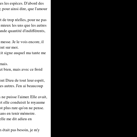
es les espèces. D'abord des
, pour ainsi dire, que l'amour
t de trop réelles, pour ne pas
mieux les uns que les autres
ande quantité d'indifférents,
esse. Je le vois encore, il
rent sur moi.
petit signe auquel ma tante me
mais.
ut bien, mais avec ce froid
ent Dieu de tout leur esprit,
es autres. J'en ai beaucoup
e puisse l'aimer. Elle avait,
et elle conduisit le royaume
t plus rare qu'on ne pense.
sans en tenir mémoire.
elle me dit adieu en
en était pas besoin, je m'y