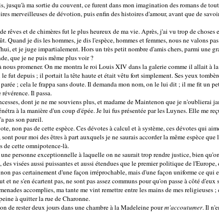
ais, jusqu'à ma sortie du couvent, ce furent dans mon imagination des romans de tout
oires merveilleuses de dévotion, puis enfin des histoires d'amour, avant que de savoir
de rêves et de chimères fut le plus heureux de ma vie. Après, j'ai vu trop de choses e
t. Quand je dis les hommes, je dis l'espèce, hommes et femmes, nous ne valons pas 
d'hui, et je juge impartialement. Hors un très petit nombre d'amis chers, parmi une gr
de, que je ne puis même plus voir ?
 nous promener. On me montra le roi Louis XIV dans la galerie comme il allait à la m
il le fut depuis ; il portait la tête haute et était vêtu fort simplement. Ses yeux tombè
très parée ; cela le frappa sans doute. Il demanda mon nom, on le lui dit ; il me fit un 
 révérence. Il passa.
princesses, dont je ne me souviens plus, et madame de Maintenon que je n'oublierai ja
étra à la manière d'un coup d'épée. Je lui fus présentée par les Luynes. Elle me reç
a pas son pareil.
évote, non pas de cette espèce. Ces dévotes à calcul et à système, ces dévotes qui aim
, sont pour moi des êtres à part auxquels je ne saurais accorder la même espèce que l
s de cette omnipotence-là.
e personne exceptionnelle à laquelle on ne saurait trop rendre justice, bien qu'on n
 des visées aussi puissantes et aussi étendues que le premier politique de l'Europe, 
on pas certainement d'une façon irréprochable, mais d'une façon uniforme ce qui es
ut et ne s'en écartent pas, ne sont pas assez communs pour qu'on passe à côté d'eux 
menades accomplies, ma tante me vint remettre entre les mains de mes religieuses ; 
 peine à quitter la rue de Charonne.
sion de rester deux jours dans une chambre à la Madeleine pour
m'accoutumer
. Il n'