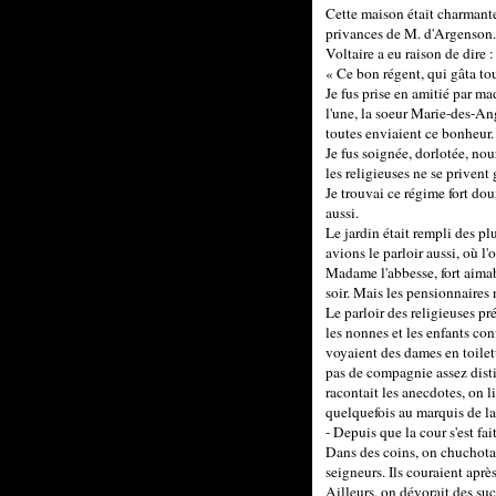
Cette maison était charmante 
privances de M. d'Argenson.
Voltaire a eu raison de dire :
« Ce bon régent, qui gâta tou
Je fus prise en amitié par ma
l'une, la soeur Marie-des-An
toutes enviaient ce bonheur.
Je fus soignée, dorlotée, nour
les religieuses ne se privent 
Je trouvai ce régime fort dou
aussi.
Le jardin était rempli des pl
avions le parloir aussi, où l
Madame l'abbesse, fort aimabl
soir. Mais les pensionnaires 
Le parloir des religieuses pré
les nonnes et les enfants con
voyaient des dames en toilett
pas de compagnie assez disti
racontait les anecdotes, on li
quelquefois au marquis de la
- Depuis que la cour s'est fa
Dans des coins, on chuchotai
seigneurs. Ils couraient aprè
Ailleurs, on dévorait des suc