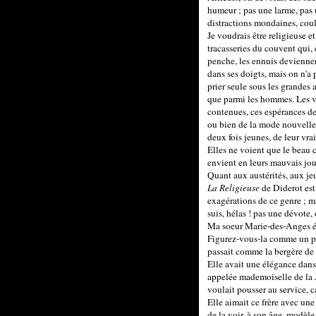
humeur ; pas une larme, pas un
distractions mondaines, coula
Je voudrais être religieuse e
tracasseries du couvent qui, 
penche, les ennuis deviennen
dans ses doigts, mais on n'a 
prier seule sous les grandes 
que parmi les hommes. Les vie
contenues, ces espérances de
ou bien de la mode nouvelle o
deux fois jeunes, de leur vrai
Elles ne voient que le beau c
envient en leurs mauvais jou
Quant aux austérités, aux je
La Religieuse
de Diderot est
exagérations de ce genre ; ma
suis, hélas ! pas une dévote, o
Ma soeur Marie-des-Anges éta
Figurez-vous-la comme un pri
passait comme la bergère de 
Elle avait une élégance dans
appelée mademoiselle de la Jou
voulait pousser au service, ca
Elle aimait ce frère avec un
de la voir, à son âge, modèle