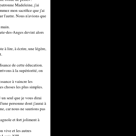
 patronne Madeleine, j'ai
nommez mon sacrifice que j'ai
ur l'autre. Nous n'avions que
a main.
Marie-des-Anges devint alors
 à lire, à écrire, une légère,
t.
ffisance de cette éducation.
rivons à la supériorité, on
issance à vaincre les
les choses les plus simples.
 un seul que je vous dirai
d'une personne dont j'aurai à
nne, car nous ne saurions pas
agnole et fort joliment à
 vive et les autres