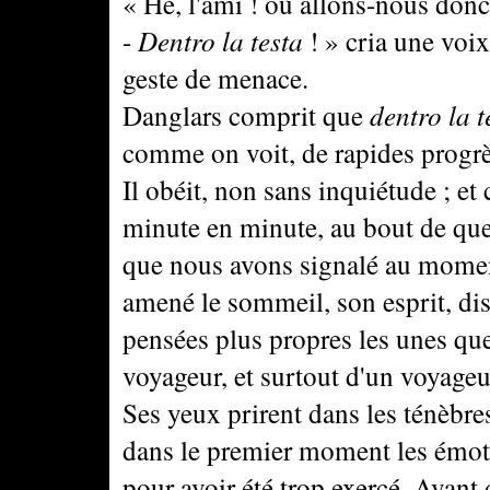
« Hé, l'ami ! où allons-nous donc ?
-
Dentro la testa
! » cria une voi
geste de menace.
Danglars comprit que
dentro la t
comme on voit, de rapides progrès
Il obéit, non sans inquiétude ; e
minute en minute, au bout de quel
que nous avons signalé au moment 
amené le sommeil, son esprit, dis
pensées plus propres les unes que l
voyageur, et surtout d'un voyageu
Ses yeux prirent dans les ténèbr
dans le premier moment les émoti
pour avoir été trop exercé. Avant 