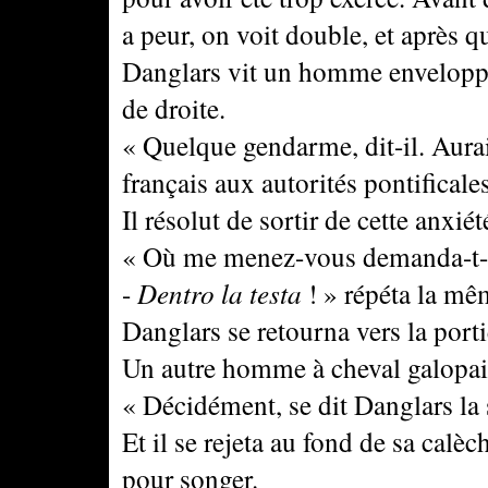
a peur, on voit double, et après q
Danglars vit un homme enveloppé 
de droite.
« Quelque gendarme, dit-il. Aurai
français aux autorités pontificale
Il résolut de sortir de cette anxiét
« Où me menez-vous demanda-t-i
-
Dentro la testa
! » répéta la mê
Danglars se retourna vers la port
Un autre homme à cheval galopait
« Décidément, se dit Danglars la 
Et il se rejeta au fond de sa calè
pour songer.