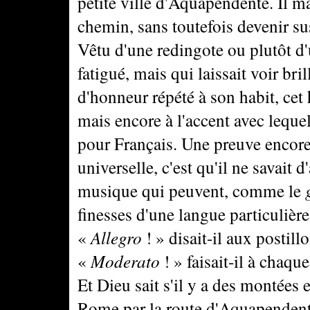
petite ville d'Aquapendente. Il m
chemin, sans toutefois devenir su
Vêtu d'une redingote ou plutôt d'
fatigué, mais qui laissait voir bri
d'honneur répété à son habit, ce
mais encore à l'accent avec lequel 
pour Français. Une preuve encore 
universelle, c'est qu'il ne savait 
musique qui peuvent, comme le
finesses d'une langue particulière
«
Allegro
! » disait-il aux postil
«
Moderato
! » faisait-il à chaqu
Et Dieu sait s'il y a des montées 
Rome par la route d'Aquapendent