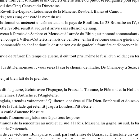
ille trois cent soixante et dix décrets elle se retire ou plutôt se réorganise pour repa
eil des Cinq-Cents et du Directoire.
a Réveillère-Lepaux, Letourneur de la Manche, Rewbell, Barras et Carnot.
s ; tous cinq ont voté la mort du roi.
lutionnaires amènent une émeute dans le pays de Bouillon. Le 23 Brumaire an IV, m
te révolte, résultat auquel il arrive sans effusion de sang.
uveau à l'armée de Sambre-et-Meuse et à l'armée du Rhin ; est nommé commandant d
 en congé à Villers-Cotterêts le mois de ventôse ; enfin il retourne comme général di
 commandée en chef et dont la destination est de garder la frontière et d'observer le
vie de refuser. En temps de guerre, il eût tout pris, même le fusil d'un soldat ; en te
 lui dit Dermoncourt ; vous serez là sur le chemin de l'Italie. De Chambéry à Suze, i
, j'ai bien fait de le prendre.
dit, la guerre, éteinte avec l'Espagne, la Prusse, la Toscane, le Piémont et la Hollan
nnemies, l'Autriche et l'Angleterre.
glais, attendus vainement à Quiberon, ont évacué l'île Dieu. Sombreuil et douze ce
 de la fusillade qui retentit jusqu'à Londres, Pitt s'écrie :
n'a coulé d'aucune blessure.
mais l'honneur anglais a coulé par tous les pores.
inuons de la rencontrer au nord et au sud à la fois. Masséna lui gagne, au sud, la ba
bat de Crutznach.
s de ces victoires. Bonaparte soumit, par l'entremise de Barras, au Directoire un vas