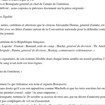
es et Bonaparte général en chef de l'armée de l'intérieur.
ut délivré ; nous copions ce précieux document sur la pièce originale :
Egalité
 autres, certifions et attestons que le citoyen Alexandre Dumas, général d'armée, est
 rallié avec ses frères d'armes autour de la Convention nationale pour la défendre cont
tte journée.
quatrième de la République française.
 ; Laporte ; Gaston ; Bernard,
aide de camp
; Huché,
général de division
; Th. Arte
brigade ;
Parein,
général de division
; Roinay,
commissaire ordonnateur
. »
es signatures, de son écriture illisible dont chaque lettre semble un noeud gordien,
e sang avait écrit ces trois lignes :
e de l'intérieur, »
imera l'
u
qui italianise son nom et signera
Bonaparte
.
sans doute qu'il a eu son apparition comme Macbeth et que les trois sorcières lui ont d
eras premier consul ; salut ! tu seras empereur. »
aparte, termina le 26 octobre sa session de trois ans, par un décret d'amnistie pour
nt pas compliqués de vol ou d'assassinat.