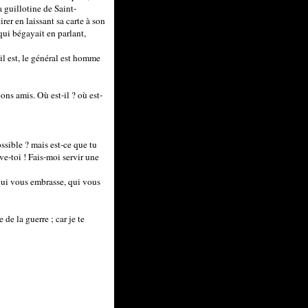
 guillotine de Saint-
irer en laissant sa carte à son
qui bégayait en parlant,
'il est, le général est homme
bons amis. Où est-il ? où est-
ossible ? mais est-ce que tu
ve-toi ! Fais-moi servir une
 qui vous embrasse, qui vous
de la guerre ; car je te