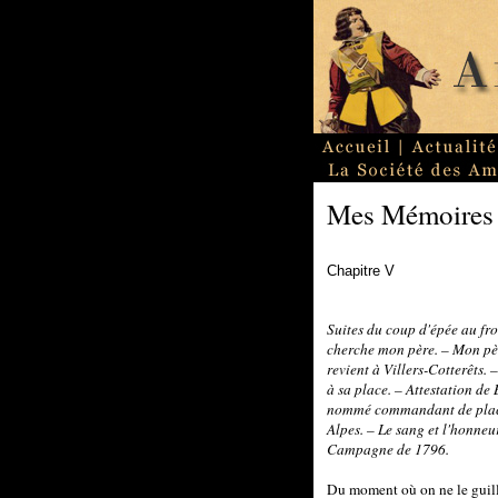
Mes Mémoires
Chapitre V
Suites du coup d'épée au fro
cherche mon père. – Mon pèr
revient à Villers-Cotterêts. 
à sa place. – Attestation de
nommé commandant de place 
Alpes. – Le sang et l'honneu
Campagne de 1796.
Du moment où on ne le guillo