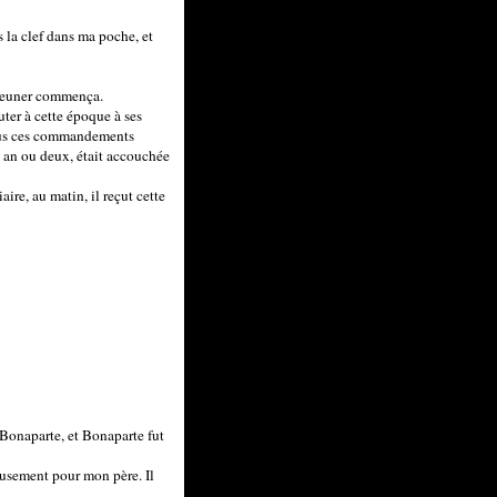
is la clef dans ma poche, et
déjeuner commença.
ter à cette époque à ses
tous ces commandements
un an ou deux, était accouchée
aire, au matin, il reçut cette
 Bonaparte, et Bonaparte fut
ueusement pour mon père. Il