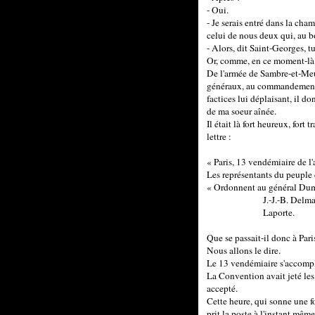
- Oui.
- Je serais entré dans la cham
celui de nous deux qui, au bo
- Alors, dit Saint-Georges, tu
Or, comme, en ce moment-là m
De l'armée de Sambre-et-Meu
généraux, au commandement e
factices lui déplaisant, il d
de ma soeur aînée.
Il était là fort heureux, fort
lettre :
« Paris, 13 vendémiaire de l'
Les représentants du peuple c
« Ordonnent au général Dumas
J.-J.-B. Delmas
Laporte.
Que se passait-il donc à Pari
Nous allons le dire.
Le 13 vendémiaire s'accomplis
La Convention avait jeté les
accepté.
Cette heure, qui sonne une fo
prit la poste à l'instant même