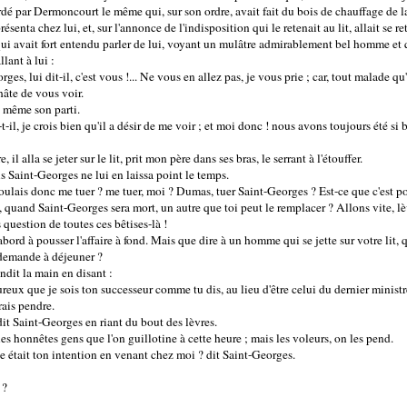
dé par Dermoncourt le même qui, sur son ordre, avait fait du bois de chauffage de la
senta chez lui, et, sur l'annonce de l'indisposition qui le retenait au lit, allait se ret
ui avait fort entendu parler de lui, voyant un mulâtre admirablement bel homme et 
lant à lui :
es, lui dit-il, c'est vous !... Ne vous en allez pas, je vous prie ; car, tout malade qu
 hâte de vous voir.
t même son parti.
t-il, je crois bien qu'il a désir de me voir ; et moi donc ! nous avons toujours été si 
 il alla se jeter sur le lit, prit mon père dans ses bras, le serrant à l'étouffer.
s Saint-Georges ne lui en laissa point le temps.
u voulais donc me tuer ? me tuer, moi ? Dumas, tuer Saint-Georges ? Est-ce que c'est p
e, quand Saint-Georges sera mort, un autre que toi peut le remplacer ? Allons vite, lè
us question de toutes ces bêtises-là !
abord à pousser l'affaire à fond. Mais que dire à un homme qui se jette sur votre lit,
s demande à déjeuner ?
endit la main en disant :
ureux que je sois ton successeur comme tu dis, au lieu d'être celui du dernier ministre 
rais pendre.
dit Saint-Georges en riant du bout des lèvres.
les honnêtes gens que l'on guillotine à cette heure ; mais les voleurs, on les pend.
e était ton intention en venant chez moi ? dit Saint-Georges.
 ?