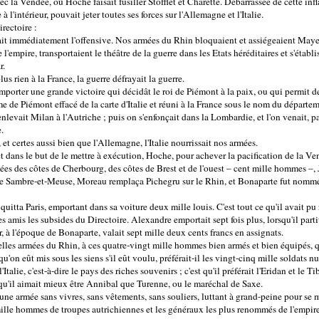
vec la Vendée, où Hoche faisait fusiller Stofflet et Charette. Débarrassée de cette inf
l'intérieur, pouvait jeter toutes ses forces sur l'Allemagne et l'Italie.
irectoire :
ait immédiatement l'offensive. Nos armées du Rhin bloquaient et assiégeaient Maye
e l'empire, transportaient le théâtre de la guerre dans les Etats héréditaires et s'établ
r.
lus rien à la France, la guerre défrayait la guerre.
 remporter une grande victoire qui décidât le roi de Piémont à la paix, ou qui permit d
 de Piémont effacé de la carte d'Italie et réuni à la France sous le nom du départem
enlevait Milan à l'Autriche ; puis on s'enfonçait dans la Lombardie, et l'on venait, pa
.
et certes aussi bien que l'Allemagne, l'Italie nourrissait nos armées.
 dans le but de le mettre à exécution, Hoche, pour achever la pacification de la Ve
s des côtes de Cherbourg, des côtes de Brest et de l'ouest – cent mille hommes –,
Sambre-et-Meuse, Moreau remplaça Pichegru sur le Rhin, et Bonaparte fut nommé 
itta Paris, emportant dans sa voiture deux mille louis. C'est tout ce qu'il avait pu 
es amis les subsides du Directoire. Alexandre emportait sept fois plus, lorsqu'il parti
r, à l'époque de Bonaparte, valait sept mille deux cents francs en assignats.
lles armées du Rhin, à ces quatre-vingt mille hommes bien armés et bien équipés, qu
'on eût mis sous les siens s'il eût voulu, préférait-il les vingt-cinq mille soldats nu
l'Italie, c'est-à-dire le pays des riches souvenirs ; c'est qu'il préférait l'Eridan et le 
t qu'il aimait mieux être Annibal que Turenne, ou le maréchal de Saxe.
 une armée sans vivres, sans vêtements, sans souliers, luttant à grand-peine pour se 
ille hommes de troupes autrichiennes et les généraux les plus renommés de l'empire