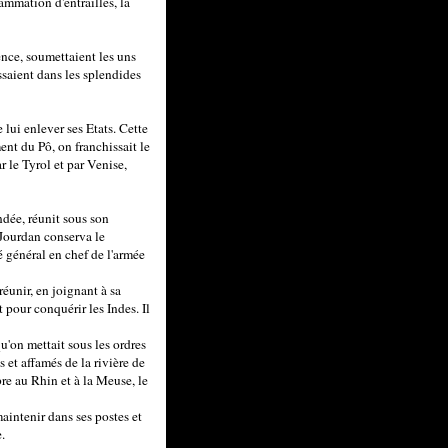
lammation d'entrailles, la
nce, soumettaient les uns
issaient dans les splendides
e lui enlever ses Etats. Cette
ent du Pô, on franchissait le
r le Tyrol et par Venise,
ndée, réunit sous son
 Jourdan conserva le
général en chef de l'armée
réunir, en joignant à sa
t pour conquérir les Indes. Il
'on mettait sous les ordres
s et affamés de la rivière de
Tibre au Rhin et à la Meuse, le
maintenir dans ses postes et
.