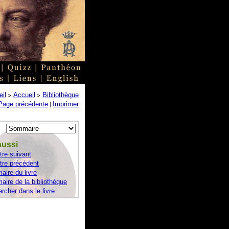
>
>
il
Accueil
Bibliothèque
|
Page précédente
Imprimer
aussi
tre suivant
tre précédent
ire du livre
ire de la bibliothèque
rcher dans le livre