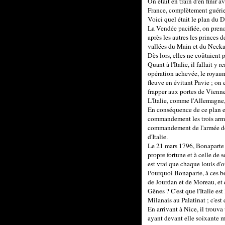
On était en train d'en finir a
France, complètement guérie à 
Voici quel était le plan du D
La Vendée pacifiée, on pren
après les autres les princes d
vallées du Main et du Necka
Dès lors, elles ne coûtaient p
Quant à l'Italie, il fallait y
opération achevée, le royaume
fleuve en évitant Pavie ; on 
frapper aux portes de Vienne
L'Italie, comme l'Allemagne, 
En conséquence de ce plan et
commandement les trois armée
commandement de l'armée de 
d'Italie.
Le 21 mars 1796, Bonaparte qu
propre fortune et à celle de s
est vrai que chaque louis d'o
Pourquoi Bonaparte, à ces be
de Jourdan et de Moreau, et qu
Gênes ? C'est que l'Italie est 
Milanais au Palatinat ; c'es
En arrivant à Nice, il trouva
ayant devant elle soixante m