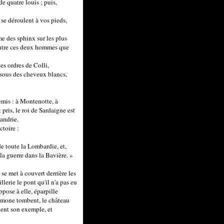
e quatre louis ; puis,
 se déroulent à vos pieds,
me des sphinx sur les plus
é entre ces deux hommes que
es ordres de Colli,
 sous des cheveux blancs,
nemis : à Montenotte, à
pris, le roi de Sardaigne est
xandrie.
ctoire :
de toute la Lombardie, et,
 la guerre dans la Bavière. »
 se met à couvert derrière les
lerie le pont qu'il n'a pas eu
ppose à elle, éparpille
rémone tombent, le château
vent son exemple, et