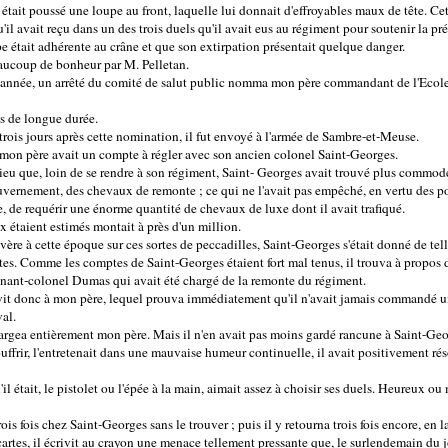
était poussé une loupe au front, laquelle lui donnait d'effroyables maux de tête. Cet
'il avait reçu dans un des trois duels qu'il avait eus au régiment pour soutenir la pr
oupe était adhérente au crâne et que son extirpation présentait quelque danger.
eaucoup de bonheur par M. Pelletan.
année, un arrêté du comité de salut public nomma mon père commandant de l'Ecole
 de longue durée.
 trois jours après cette nomination, il fut envoyé à l'armée de Sambre-et-Meuse.
, mon père avait un compte à régler avec son ancien colonel Saint-Georges.
ieu que, loin de se rendre à son régiment, Saint- Georges avait trouvé plus commode
gouvernement, des chevaux de remonte ; ce qui ne l'avait pas empêché, en vertu des p
e, de requérir une énorme quantité de chevaux de luxe dont il avait trafiqué.
x étaient estimés montait à près d'un million.
ère à cette époque sur ces sortes de peccadilles, Saint-Georges s'était donné de telle
tes. Comme les comptes de Saint-Georges étaient fort mal tenus, il trouva à propos d
utenant-colonel Dumas qui avait été chargé de la remonte du régiment.
ivit donc à mon père, lequel prouva immédiatement qu'il n'avait jamais commandé un
al.
rgea entièrement mon père. Mais il n'en avait pas moins gardé rancune à Saint-Geo
ouffrir, l'entretenait dans une mauvaise humeur continuelle, il avait positivement ré
il était, le pistolet ou l'épée à la main, aimait assez à choisir ses duels. Heureux ou
is fois chez Saint-Georges sans le trouver ; puis il y retourna trois fois encore, en la
 cartes, il écrivit au crayon une menace tellement pressante que, le surlendemain du j