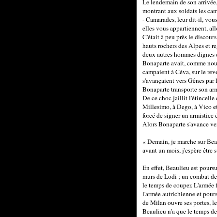
Le lendemain de son arrivée,
montrant aux soldats les cam
- Camarades, leur dit-il, vou
elles vous appartiennent, all
C'était à peu près le discour
hauts rochers des Alpes et re
deux autres hommes dignes d
Bonaparte avait, comme nous 
campaient à Céva, sur le rev
s'avançaient vers Gênes par 
Bonaparte transporte son armé
De ce choc jaillit l'étincelle
Millesimo, à Dego, à Vico et
forcé de signer un armistice d
Alors Bonaparte s'avance vers 
« Demain, je marche sur Beaul
avant un mois, j'espère être 
En effet, Beaulieu est poursui
murs de Lodi ; un combat de t
le temps de couper. L'armée f
l'armée autrichienne et pour
de Milan ouvre ses portes, l
Beaulieu n'a que le temps d