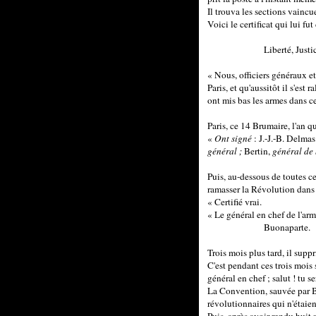
Il trouva les sections vaincu
Voici le certificat qui lui f
Liberté, Justice, 
« Nous, officiers généraux et
Paris, et qu'aussitôt il s'est
ont mis bas les armes dans ce
Paris, ce 14 Brumaire, l'an 
«
Ont signé
: J.-J.-B. Delmas
général ;
Bertin,
général de
Puis, au-dessous de toutes c
ramasser la Révolution dans l
« Certifié vrai.
« Le général en chef de l'armé
Buonaparte.
Trois mois plus tard, il suppr
C'est pendant ces trois mois 
général en chef ; salut ! tu s
La Convention, sauvée par Bon
révolutionnaires qui n'étaie