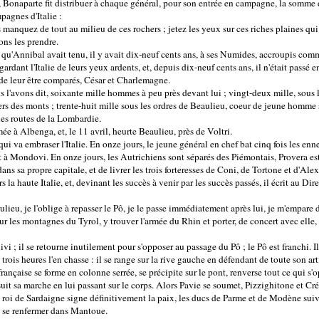
 Bonaparte fit distribuer à chaque général, pour son entrée en campagne, la somme d
pagnes d'Italie :
s manquez de tout au milieu de ces rochers ; jetez les yeux sur ces riches plaines qui
ons les prendre.
s qu'Annibal avait tenu, il y avait dix-neuf cents ans, à ses Numides, accroupis com
gardant l'Italie de leurs yeux ardents, et, depuis dix-neuf cents ans, il n'était pass
e leur être comparés, César et Charlemagne.
l'avons dit, soixante mille hommes à peu près devant lui ; vingt-deux mille, sous l
ers des monts ; trente-huit mille sous les ordres de Beaulieu, coeur de jeune homme
les routes de la Lombardie.
e à Albenga, et, le 11 avril, heurte Beaulieu, près de Voltri.
 qui va embraser l'Italie. En onze jours, le jeune général en chef bat cinq fois les en
 à Mondovi. En onze jours, les Autrichiens sont séparés des Piémontais, Provera est 
ans sa propre capitale, et de livrer les trois forteresses de Coni, de Tortone et d'Ale
la haute Italie, et, devinant les succès à venir par les succès passés, il écrit au Dire
ieu, je l'oblige à repasser le Pô, je le passe immédiatement après lui, je m'empare 
sur les montagnes du Tyrol, y trouver l'armée du Rhin et porter, de concert avec elle,
vi ; il se retourne inutilement pour s'opposer au passage du Pô ; le Pô est franchi. Il
rois heures l'en chasse : il se range sur la rive gauche en défendant de toute son artil
rançaise se forme en colonne serrée, se précipite sur le pont, renverse tout ce qui s'o
suit sa marche en lui passant sur le corps. Alors Pavie se soumet, Pizzighitone et C
e roi de Sardaigne signe définitivement la paix, les ducs de Parme et de Modène sui
e se renfermer dans Mantoue.