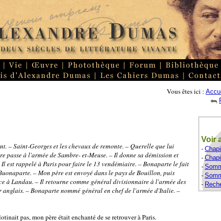
Vous êtes ici :
Accue
Voir 
nt. – Saint-Georges et les chevaux de remonte. – Querelle que lui
-
Chapi
e passe à l'armée de Sambre- et-Meuse. – Il donne sa démission et
-
Chapi
– Il est rappelé à Paris pour faire le 13 vendémiaire. – Bonaparte le fait
-
Somma
 Buonaparte. – Mon père est envoyé dans le pays de Bouillon, puis
-
Somma
à Landau. – Il retourne comme général divisionnaire à l'armée des
-
Reche
r anglais. – Bonaparte nommé général en chef de l'armée d'Italie. –
tinait pas, mon père était enchanté de se retrouver à Paris.