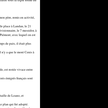
raître sous la triple forme du
on père, remis en activité,
e place à Landau, le 21
visionnaire, le 7 messidor, à
 Piémont, avec lequel on est
mps de paix, il était plus
l n'y a que le mont Cenis à
de, est restée vivace entre
nts émigrés français sont
taille de Loano, et
te plan qui fut adopté.