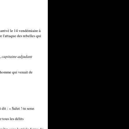
 arrivé le 14 vendémiaire à
re l'attaque des rebelles qui
l,
capitaine-adjudant
 l'homme qui venait de
it : « Salut ! tu seras
 tous les délits