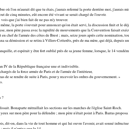
bre où l'on m'aurait dit que tu étais, j'aurais refermé la porte derrière moi, j'aurais m
ut de cinq minutes, eût encore été vivant se serait chargé de l'ouvrir.
 vois que j'ai bien fait de ne pas m'y trouver.
ême, la porte s'ouvrait pour annoncer qu'on était servi, la discussion finit et le 
se, mon père passa avec la rapidité de mouvements que la Convention faisait exécu
n chef de l'armée des côtes de Brest ; mais, seize jours après cette nomination, 
onna sa démission et se retira à Villers-Cotterêts, près de ma mère, qui déjà, depuis 
 tranquille, et espérait y être fort oublié près de sa jeune femme, lorsque, le 14 vendémi
an IV de la République française une et indivisible.
hargés de la force armée de Paris et de l'armée de l'intérieur,
 de se rendre de suite à Paris, pour y recevoir les ordres du gouvernement. »
.
s ?
sait. Bonaparte mitraillait les sections sur les marches de l'église Saint-Roch.
 yeux sur mon père pour la défendre ; mon père n'était point à Paris. Barras proposa
is, dit-on, dans la vie de tout homme et qui lui ouvre l'avenir, avait sonné infruct
 ; mais il n'arriva que le 14.