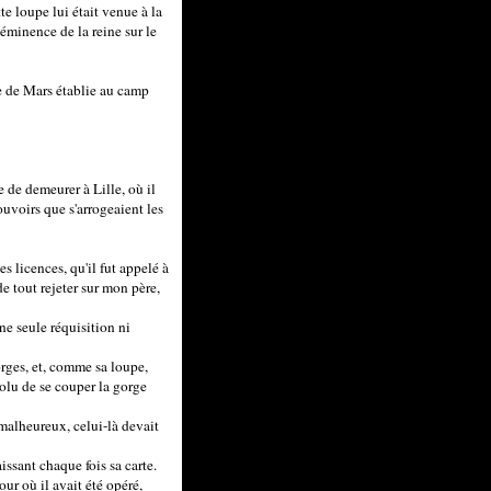
te loupe lui était venue à la
ééminence de la reine sur le
 de Mars établie au camp
 de demeurer à Lille, où il
ouvoirs que s'arrogeaient les
s licences, qu'il fut appelé à
e tout rejeter sur mon père,
e seule réquisition ni
rges, et, comme sa loupe,
solu de se couper la gorge
 malheureux, celui-là devait
issant chaque fois sa carte.
our où il avait été opéré,