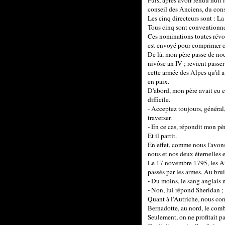
Puis, après avoir rendu huit m
conseil des Anciens, du cons
Les cinq directeurs sont : L
Tous cinq sont conventionnel
Ces nominations toutes révo
est envoyé pour comprimer cet
De là, mon père passe de no
nivôse an IV ; revient passer
cette armée des Alpes qu'il a
en paix.
D'abord, mon père avait eu en
difficile.
- Acceptez toujours, général,
traverser.
- En ce cas, répondit mon père
Et il partit.
En effet, comme nous l'avons 
nous et nos deux éternelles e
Le 17 novembre 1795, les An
passés par les armes. Au bruit
- Du moins, le sang anglais 
- Non, lui répond Sheridan ; 
Quant à l'Autriche, nous cont
Bernadotte, au nord, le com
Seulement, on ne profitait pa