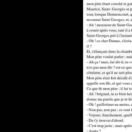
mon père étant couché et gar
Maurice, Saint- Georges se pré
tour, lorsque Dermoncourt, q
reconnut Saint Georges, et, al
- Ah ! monsieur de Saint-Georg
à courir après vous, tant il a
Saint-Georges prit à l'instan
- Oh ! ce cher Dumas, s'écria-
il ?
Et, s'élançant dans la chambre,
Mon père voulut parler ; mai
- Ah ça ! mais, lui dit-il, t
n'es pas mon fils ? est-ce qu
côtelette, et qu'il ne soit pl
Mon père était fort décidé d'
appelle son fils, et qui vou
Ce que fit mon père ; il lui t
- Ah ! brigand, tu es bien he
donne ma parole que je te fe
- Oh ! guillotiner au moins, 
- Non pas, non pas ; ce sont 
- Voyons, franchement, quell
- De t'y trouver d'abord.
- C'est trop juste ; mais après
- Après ?