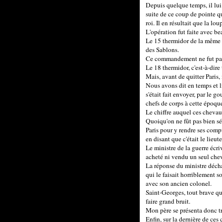
Depuis quelque temps, il lui 
suite de ce coup de pointe qu
roi. Il en résultait que la l
L'opération fut faite avec b
Le 15 thermidor de la même 
des Sablons.
Ce commandement ne fut pas
Le 18 thermidor, c'est-à-dire
Mais, avant de quitter Paris
Nous avons dit en temps et l
s'était fait envoyer, par le 
chefs de corps à cette époqu
Le chiffre auquel ces chevau
Quoiqu'on ne fût pas bien sév
Paris pour y rendre ses comp
en disant que c'était le lie
Le ministre de la guerre écr
acheté ni vendu un seul chev
La réponse du ministre décha
qui le faisait horriblement s
avec son ancien colonel.
Saint-Georges, tout brave qu'
faire grand bruit.
Mon père se présenta donc tro
Enfin, sur la dernière de ces