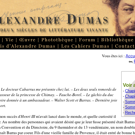
Vous êtes ici :
Accue
Voir 
– Le docteur Cabarrus me présente chez lui. – Les deux seuls remords de
-
Chapi
hasseur de la princesse de Chimay. – Fauche-Borel. – Le gâchis du duc
-
Chapi
oire donnée à un ambassadeur. – Walter Scott et Barras. – Dernière joie
-
Somma
ort.
-
Somma
-
Reche
mon succès d'
Henri III
m'avait lancé dans le monde, et quelle curiosité il
. Au nombre des personnes qui avaient désiré que je leur fusse présenté était Barras
la Convention et du Directoire, du 9 thermidor et du 13 vendémiaire, un nom doubl
ît Barras par coeur. Fils d'une vieille famille de Provence, il était entré de bonne 