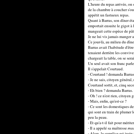
L'heure du repas arrivée, on 
de la chambre à coucher s'ouv
appétit un fastueux repas.
Quant à Barras, son dîner éta
emportait ensuite le gigot à l
mangeait cette espèce de pât
Je ne lui vis jamais manger au
Ce jour-là, au milieu du dîner
Barras avait l'habitude d'êt
tenaient derrière les convive
chargeait la table, on se ser
Un seul avait son franc parler
Il s'appelait Courtaud.
- Courtaud ! demanda Barras e
- Je ne sais, citoyen général
Courtaud sortit, et, cinq seco
- Eh bien ? demanda Barras.
- Oh ! ce n'est rien, citoyen
- Mais, enfin, qu'est-ce ?
- Ce sont les domestiques des
qui sont en train de plumer le
peu la peau.
- Et qu'a-t-il fait pour mérit
- Il a appelé sa maîtresse
mad
- Alors, le supplice est juste