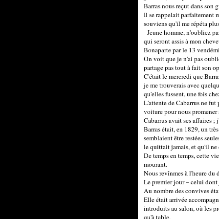
Barras nous reçut dans son gr
Il se rappelait parfaitement
souviens qu'il me répéta plusi
- Jeune homme, n'oubliez pas 
qui seront assis à mon chevet
Bonaparte par le 13 vendémi
On voit que je n'ai pas oubli
partage pas tout à fait son o
C'était le mercredi que Barras
je me trouverais avec quelque
qu'elles fussent, une fois ch
L'attente de Cabarrus ne fut 
voiture pour nous promener a
Cabarrus avait ses affaires ;
Barras était, en 1829, un très
semblaient être restées seule
le quittait jamais, et qu'il n
De temps en temps, cette vie m
mourant.
Nous revînmes à l'heure du dîn
Le premier jour – celui dont 
Au nombre des convives éta
Elle était arrivée accompagn
introduits au salon, où les p
qu'à table.