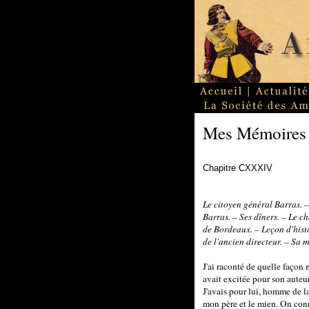
Mes Mémoires
Chapitre CXXXIV
Le citoyen général Barras. 
Barras. – Ses dîners. – Le c
de Bordeaux. – Leçon d'hist
de l'ancien directeur. – Sa m
J'ai raconté de quelle façon 
avait excitée pour son auteur
J'avais pour lui, homme de 
mon père et le mien. On conna