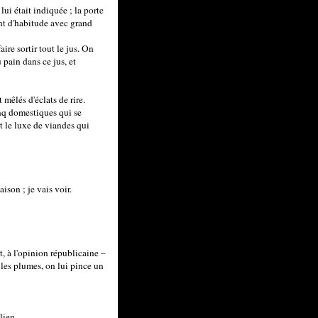
lui était indiquée ; la porte
ent d'habitude avec grand
ire sortir tout le jus. On
u pain dans ce jus, et
 mêlés d'éclats de rire.
inq domestiques qui se
rt le luxe de viandes qui
ison ; je vais voir.
t, à l'opinion républicaine –
t les plumes, on lui pince un
lien.