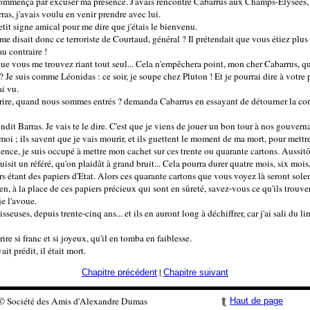
ommença par excuser ma présence. J'avais rencontré Cabarrus aux Champs-Elysées, et
as, j'avais voulu en venir prendre avec lui.
petit signe amical pour me dire que j'étais le bienvenu.
 me disait donc ce terroriste de Courtaud, général ? Il prétendait que vous étiez plu
u contraire !
 que vous me trouvez riant tout seul... Cela n'empêchera point, mon cher Cabarrus, que 
e suis comme Léonidas : ce soir, je soupe chez Pluton ! Et je pourrai dire à votre pè
ai vu.
 rire, quand nous sommes entrés ? demanda Cabarrus en essayant de détourner la con
ondit Barras. Je vais te le dire. C'est que je viens de jouer un bon tour à nos gouvern
 moi ; ils savent que je vais mourir, et ils guettent le moment de ma mort, pour mettr
nce, je suis occupé à mettre mon cachet sur ces trente ou quarante cartons. Aussitôt 
uisit un référé, qu'on plaidât à grand bruit... Cela pourra durer quatre mois, six mois
ers étant des papiers d'Etat. Alors ces quarante cartons que vous voyez là seront sol
ien, à la place de ces papiers précieux qui sont en sûreté, savez-vous ce qu'ils trouve
je l'avoue.
euses, depuis trente-cinq ans... et ils en auront long à déchiffrer, car j'ai sali du l
ire si franc et si joyeux, qu'il en tomba en faiblesse.
it prédit, il était mort.
|
Chapitre précédent
Chapitre suivant
© Société des Amis d'Alexandre Dumas
Haut de page