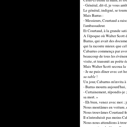
Celui-ci étend la main, et to
- Général, dit-il, je vous ar
Le général, indigné, se tourn
Mais Barras :
- Messieurs, Courtaud a raiso
l'ambassadeur.
Et Courtaud, à la grande sati
A l'époque où Walter Scott ét
Barras, qui avait des docume
qui la raconte mieux que celu
Cabarrus commença par avoir 
beaucoup de tous les événeme
visite, et transmit au poète é
Mais Walter Scott secoua la 
- Je ne puis dîner avec cet ho
sa table
!
Un jour, Cabarrus m'invita à 
- Barras mourra aujourd'hui, 
- Certainement, répondis-je ;
sa mort. »
- Eh bien, venez avec moi ; j
Nous montâmes en voiture, e
Nous trouvâmes Courtaud fort
Il n'introduisit pas moins C
Nous nous attendions à trouver