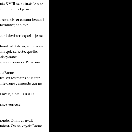
uis XVIII ne quittait le sien.
endémiaire, et je me
 remords, et ce sont les seuls
thermidor, et élevé
teur à deviner lequel – je ne
iendrait à dîner, et qu'ainsi
ons qui, au reste, quelles
 citoyennes.
 pas retourner à Paris, une
 de Barras.
es, où les mains et la tête
oiffé d'une casquette qui ne
avait, alors, l'air d'un
 assez curieux.
 monde. On nous avait
ntaient. On ne voyait Barras