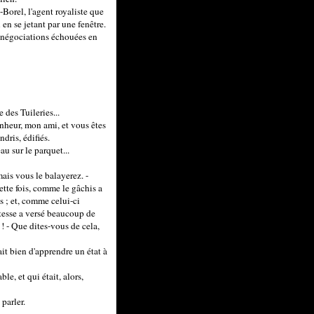
-Borel, l'agent royaliste que
 en se jetant par une fenêtre.
les négociations échouées en
 des Tuileries...
onheur, mon ami, et vous êtes
dris, édifiés.
u sur le parquet...
mais vous le balayerez. -
cette fois, comme le gâchis a
is ; et, comme celui-ci
ltesse a versé beaucoup de
! - Que dites-vous de cela,
ait bien d'apprendre un état à
e, et qui était, alors,
parler.