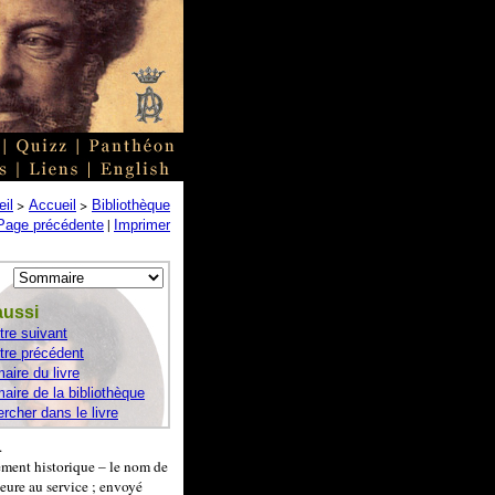
>
>
il
Accueil
Bibliothèque
|
Page précédente
Imprimer
aussi
tre suivant
tre précédent
ire du livre
ire de la bibliothèque
rcher dans le livre
.
ement historique – le nom de
heure au service ; envoyé