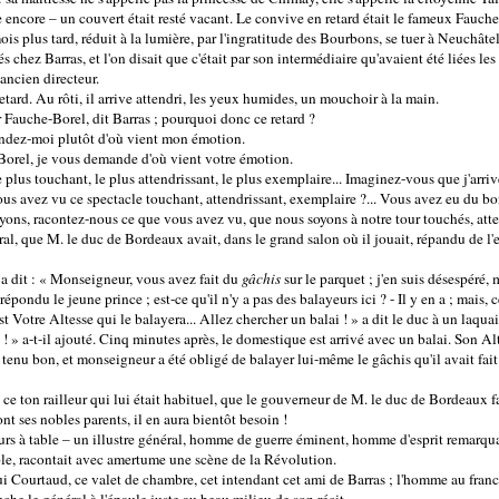
le encore – un couvert était resté vacant. Le convive en retard était le fameux Fauche
ois plus tard, réduit à la lumière, par l'ingratitude des Bourbons, se tuer à Neuchâtel
tés chez Barras, et l'on disait que c'était par son intermédiaire qu'avaient été liées 
ancien directeur.
tard. Au rôti, il arrive attendri, les yeux humides, un mouchoir à la main.
r Fauche-Borel, dit Barras ; pourquoi donc ce retard ?
andez-moi plutôt d'où vient mon émotion.
Borel, je vous demande d'où vient votre émotion.
e plus touchant, le plus attendrissant, le plus exemplaire... Imaginez-vous que j'arrive
e vous avez vu ce spectacle touchant, attendrissant, exemplaire ?... Vous avez eu du b
ns, racontez-nous ce que vous avez vu, que nous soyons à notre tour touchés, atten
al, que M. le duc de Bordeaux avait, dans le grand salon où il jouait, répandu de l'ea
 a dit : « Monseigneur, vous avez fait du
gâchis
sur le parquet ; j'en suis désespéré, 
épondu le jeune prince ; est-ce qu'il n'y a pas des balayeurs ici ? - Il y en a ; mais, 
est Votre Altesse qui le balayera... Allez chercher un balai ! » a dit le duc à un laqua
e ! » a-t-il ajouté. Cinq minutes après, le domestique est arrivé avec un balai. Son A
tenu bon, et monseigneur a été obligé de balayer lui-même le gâchis qu'il avait fait 
c ce ton railleur qui lui était habituel, que le gouverneur de M. le duc de Bordeaux f
ont ses nobles parents, il en aura bientôt besoin !
ours à table – un illustre général, homme de guerre éminent, homme d'esprit remarquabl
e, racontait avec amertume une scène de la Révolution.
 lui Courtaud, ce valet de chambre, cet intendant cet ami de Barras ; l'homme au franc 