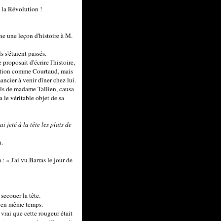
z la Révolution !
nne une leçon d'histoire à M.
s s'étaient passés.
roposait d'écrire l'histoire,
olution comme Courtaud, mais
ancier à venir dîner chez lui.
ils de madame Tallien, causa
 le véritable objet de sa
 ai jeté à la tête les plats de
n.
: « J'ai vu Barras le jour de
secouer la tête.
er en même temps.
t vrai que cette rougeur était