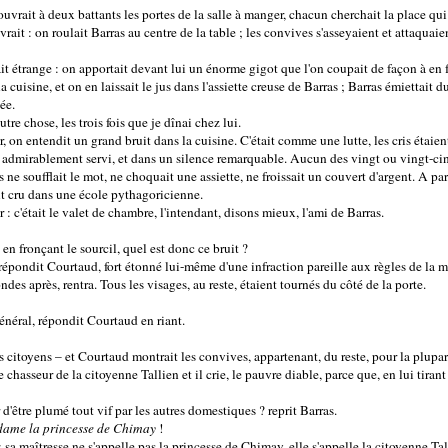
ouvrait à deux battants les portes de la salle à manger, chacun cherchait la place qui 
rait : on roulait Barras au centre de la table ; les convives s'asseyaient et attaquai
it étrange : on apportait devant lui un énorme gigot que l'on coupait de façon à en fa
a cuisine, et on en laissait le jus dans l'assiette creuse de Barras ; Barras émiettait d
ée.
tre chose, les trois fois que je dînai chez lui.
, on entendit un grand bruit dans la cuisine. C'était comme une lutte, les cris étaient
re admirablement servi, et dans un silence remarquable. Aucun des vingt ou vingt-c
s ne soufflait le mot, ne choquait une assiette, ne froissait un couvert d'argent. A pa
ait cru dans une école pythagoricienne.
 : c'était le valet de chambre, l'intendant, disons mieux, l'ami de Barras.
n fronçant le sourcil, quel est donc ce bruit ?
, répondit Courtaud, fort étonné lui-même d'une infraction pareille aux règles de la ma
ndes après, rentra. Tous les visages, au reste, étaient tournés du côté de la porte.
 général, répondit Courtaud en riant.
 citoyens – et Courtaud montrait les convives, appartenant, du reste, pour la plupar
 chasseur de la citoyenne Tallien et il crie, le pauvre diable, parce que, en lui tiran
er d'être plumé tout vif par les autres domestiques ? reprit Barras.
ame la princesse de Chimay
!
 : sa maîtresse ne s'appelle pas la princesse de Chimay, elle s'appelle la citoyenne Tal