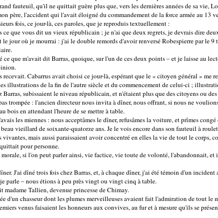
and fauteuil, qu'il ne quittait guère plus que, vers les dernières années de sa vie, Lo
 mon père, l'accident qui l'avait éloigné du commandement de la force armée au 13 v
eurs fois, ce jour-là, ces paroles, que je reproduis textuellement :
ce que vous dit un vieux républicain ; je n'ai que deux regrets, je devrais dire deux
 le jour où je mourrai : j'ai le double remords d'avoir renversé Robespierre par le 9 
aire.
é ce que m'avait dit Barras, quoique, sur l'un de ces deux points – et je laisse au lec
pinion.
 recevait. Cabarrus avait choisi ce jour-là, espérant que le « citoyen général » me ret
s illustrations de la fin de l'autre siècle et du commencement de celui-ci ; illustrati
ez Barras, subissaient le niveau républicain, et n'étaient plus que des citoyens ou des
pas trompée : l'ancien directeur nous invita à dîner, nous offrant, si nous ne voulions
u bois en attendant l'heure de se mettre à table.
 j'avais les miennes : nous acceptâmes le dîner, refusâmes la voiture, et prîmes congé
 beau vieillard de soixante-quatorze ans. Je le vois encore dans son fauteuil à roulett
s vivantes, mais aussi paraissaient avoir concentré en elles la vie de tout le corps, c
e quittait pour personne.
orale, si l'on peut parler ainsi, vie factice, vie toute de volonté, l'abandonnait, et il 
er. J'ai dîné trois fois chez Barras, et, à chaque dîner, j'ai été témoin d'un incident
je parle – nous étions à peu près vingt ou vingt cinq à table.
it madame Tallien, devenue princesse de Chimay.
ée d'un chasseur dont les plumes merveilleuses avaient fait l'admiration de tout le
remiers venus faisaient les honneurs aux convives, au fur et à mesure qu'ils se prése