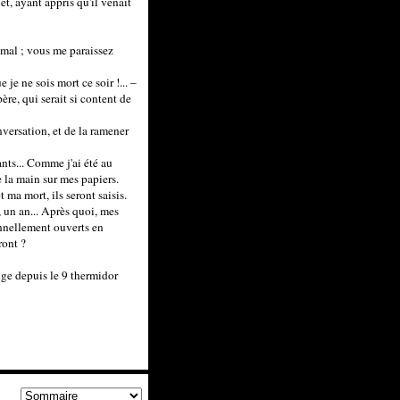
, ayant appris qu'il venait
s mal ; vous me paraissez
je ne sois mort ce soir !... –
re, qui serait si content de
versation, et de la ramener
ants... Comme j'ai été au
e la main sur mes papiers.
ma mort, ils seront saisis.
, un an... Après quoi, mes
ennellement ouverts en
ront ?
inge depuis le 9 thermidor