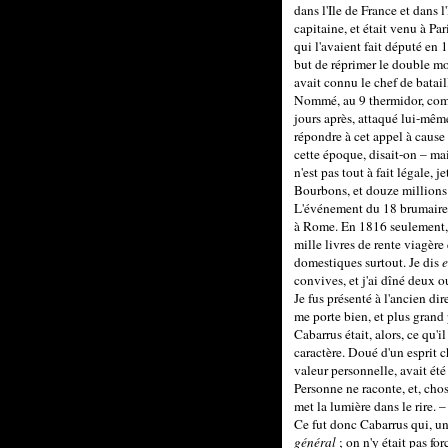
dans l'Ile de France et dans 
capitaine, et était venu à Par
qui l'avaient fait député en
but de réprimer le double mouv
avait connu le chef de batail
Nommé, au 9 thermidor, comma
jours après, attaqué lui-mêm
répondre à cet appel à cause 
cette époque, disait-on – mai
n'est pas tout à fait légale, 
Bourbons, et douze millions
L'événement du 18 brumaire a
à Rome. En 1816 seulement, il
mille livres de rente viagère
domestiques surtout. Je dis
e
convives, et j'ai dîné deux o
Je fus présenté à l'ancien di
me porte bien, et plus grand 
Cabarrus était, alors, ce qu'
caractère. Doué d'un esprit c
valeur personnelle, avait été 
Personne ne raconte, et, chose
met la lumière dans le rire. 
Ce fut donc Cabarrus qui, un
général
; on n'y était pas forc