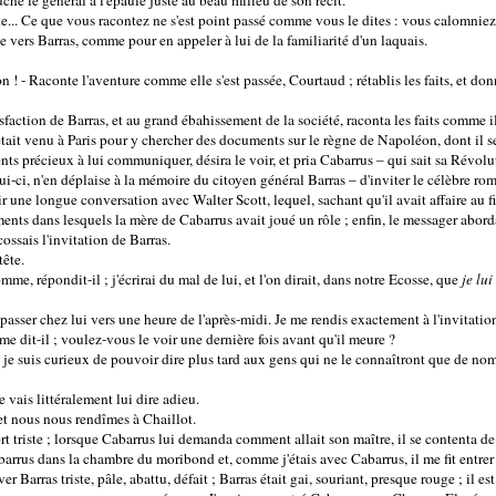
uche le général à l'épaule juste au beau milieu de son récit.
rête... Ce que vous racontez ne s'est point passé comme vous le dites : vous calomnie
e vers Barras, comme pour en appeler à lui de la familiarité d'un laquais.
n ! - Raconte l'aventure comme elle s'est passée, Courtaud ; rétablis les faits, et do
sfaction de Barras, et au grand ébahissement de la société, raconta les faits comme il
ait venu à Paris pour y chercher des documents sur le règne de Napoléon, dont il se p
nts précieux à lui communiquer, désira le voir, et pria Cabarrus – qui sait sa Rév
i-ci, n'en déplaise à la mémoire du citoyen général Barras – d'inviter le célèbre rom
une longue conversation avec Walter Scott, lequel, sachant qu'il avait affaire au f
nts dans lesquels la mère de Cabarrus avait joué un rôle ; enfin, le messager aborda
cossais l'invitation de Barras.
tête.
mme, répondit-il ; j'écrirai du mal de lui, et l'on dirait, dans notre Ecosse, que
je lui
passer chez lui vers une heure de l'après-midi. Je me rendis exactement à l'invitatio
me dit-il ; voulez-vous le voir une dernière fois avant qu'il meure ?
 je suis curieux de pouvoir dire plus tard aux gens qui ne le connaîtront que de nom 
e vais littéralement lui dire adieu.
t nous nous rendîmes à Chaillot.
 triste ; lorsque Cabarrus lui demanda comment allait son maître, il se contenta de 
abarrus dans la chambre du moribond et, comme j'étais avec Cabarrus, il me fit entr
 Barras triste, pâle, abattu, défait ; Barras était gai, souriant, presque rouge ; il es