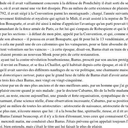
l'Inde où il avait vaillamment concouru à la défense de Pondichéry il était sorti du s
is, où il avait mené une vie fort dissipée. Pris au milieu de cette existence de plaisi
 1792, il avait siégé à la Convention parmi les montagnards ; chargé, l'année suivant
ement fédéraliste et royaliste qui agitait le Midi, il avait assisté à la reprise de Tou
lon Bonaparte, et avait été ainsi à même d'apprécier l'avantage qu'un parti pouvait 
ndant de la force armée de Paris, ce fut lui qui s'empara de Robespierre et qui le 
e par les sections – à défaut de mon père, appelé par la Convention, et qui, comme o
de son absence – il poussa en avant Bonaparte, qui fit pour lui le 13 vendémiaire, e
s cela me paraît une de ces calomnies que les vainqueurs, pour se faire absoudre de 
jettent volontiers sur les vaincus – ; à cette époque, disait-on, Barras était en train de
 étaient promis au nouveau Monk pour prix de cette restauration.
yant tué la contre-révolution bourbonienne, Barras, proscrit par son ancien protégé,
 revint en France, et se fixa à Chaillot, qu'il habitait depuis cette époque, et où il 
 qu'il avait sauvées des différents naufrages de sa vie politique, une charmante mais
n domestiques surtout
, parce que le grand luxe de table de Barras était d'avoir au
u trois fois chez Barras, moi vingt ou vingt-cinquième.
recteur par un de mes plus anciens et de mes meilleurs amis, par un homme que j'ai gr
plaisir encore quand je suis malade ; par le docteur Cabarrus, fils de la belle madam
il est, au reste, encore aujourd'hui, une grande et forte organisation, sympathique d
harmant, d'une science réelle, d'une observation incessante, Cabarrus, par sa positi
jeté au milieu de toutes les aristocraties : aristocratie de naissance, aristocratie de ta
 plus rare, n'écoute mieux que lui : il a la bouche fine, spirituelle, rieuse, et il rit a
– Barras l'aimait beaucoup, et il n'y a là rien d'étonnant, tous ceux qui connaissent C
 mercredi matin, me conduisit chez Barras. J'étais prévenu qu'on appelait toujours l
é, bien entendu, mais c'était le titre qui lui faisait le plus de plaisir.