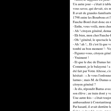
Un autre jour – c'était à tab
vous savez, qui devait, six m
Il avait de grandes familiari
1798 entre les Bourbons et l'
Fauche-Borel était donc en re
- Enfin, vous voilà, mon che
- Ah ! citoyen général, dem
- Eh bien, mon cher Fauche-
- Oh ! général, le spectacle l
- Ah ! ah !... Et c'est là qu
tombé au bon moment ! - Voyo
- Figurez-vous, citoyen génér
- Vraiment !
- Et que le duc de Damas lui
Comment, je le balayerai ! a r
été fait par Votre Altesse, c'
hésitait : « Je vous l'ordonn
larmes ; mais M. de Damas a 
citoyen général ?
- Je dis, répondit Barras ave
son élève ; au train dont y v
Une autre fois – c'était touj
ambassadeur à Constantinopl
Par hasard, il avait derrière