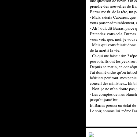
une question de fièvre. On c
prendre des nouvelles de Barr
Barras me fit, de la tête, un 
- Mais, s'écria Cabarrus, que
vous porter admirablement, a
- Ah ! oui, dit Barras, parce
Entendez-vous cela, Dumas ? J
vous voir, que, moi, je vous 
- Mais qui vous faisait donc
de la mort à la vie.
- Ce qui me faisait rire ? rép
pouvoir, ils ont les yeux sur
Depuis ce matin, en conséque
J'ai donné ordre qu'on introd
héritiers perdront, mes papi
conseil des ministres... Eh b
- Non, je ne m'en doute pas, 
- Les comptes de mes blanchiss
jusqu'aujourd'hui.
Et Barras poussa un éclat de r
Le soir, comme lui-même l'ava