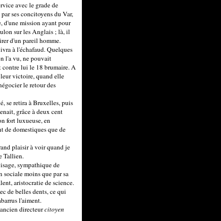
ervice avec le grade de
rs par ses concitoyens du Var,
e, d'une mission ayant pour
lon sur les Anglais ; là, il
tirer d'un pareil homme.
livra à l'échafaud. Quelques
n l'a vu, ne pouvait
t contre lui le 18 brumaire. A
leur victoire, quand elle
 négocier le retour des
 se retira à Bruxelles, puis
tenait, grâce à deux cent
on fort luxueuse, en
tant de domestiques que de
and plaisir à voir quand je
e Tallien.
e visage, sympathique de
on sociale moins que par sa
lent, aristocratie de science.
vec de belles dents, ce qui
abarrus l'aiment.
'ancien directeur
citoyen